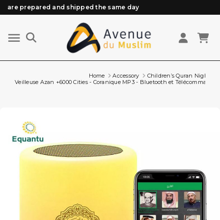
are prepared and shipped the same day
Need help? Check out our FAQ
Free delivery from 89€ purchase*
Orders placed before 3 PM (Mon to Fri)
Home
Accessory
Children’s Quran Night Li
Veilleuse Azan +6000 Cities - Coranique MP3 - Bluetooth et Télécommande 