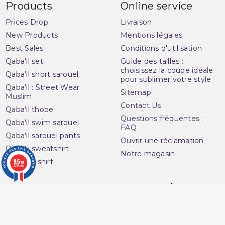
Products
Online service
Prices Drop
Livraison
New Products
Mentions légales
Best Sales
Conditions d'utilisation
Qaba'il set
Guide des tailles :
choisissez la coupe idéale
Qaba'il short sarouel
pour sublimer votre style
Qaba'il : Street Wear
Sitemap
Muslim
Contact Us
Qaba'il thobe
Questions fréquentes :
Qaba'il swim sarouel
FAQ
Qaba'il sarouel pants
Ouvrir une réclamation
Qaba'il sweatshirt
Notre magasin
9.5
Qaba'il t-shirt
/10
3283 avis
Avenue du
Your account
Muslim
Personal info
16 Boulevard Charles
Orders
Nedelec