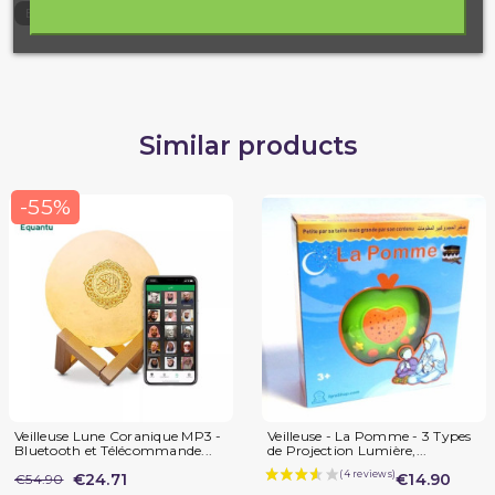
6971318540844
EAN13
Similar products
-55%
Veilleuse Lune Coranique MP3 -
Veilleuse - La Pomme - 3 Types
Bluetooth et Télécommande...
de Projection Lumière,...
€24.71
€14.90
€54.90