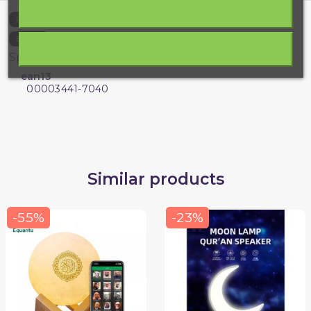
1156-1892-O
Reference
3760090457173
EAN13
Specific References
ean13
00003441-7040
Similar products
-55%
-23%