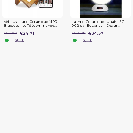
Veilleuse Lune Coranique MP3 -
Lampe Coranique Lunaire SQ-
Bluetooth et Télécommande...
902 par Equantu - Design...
€24.71
€34.57
€54.90
€44.90
In Stock
In Stock