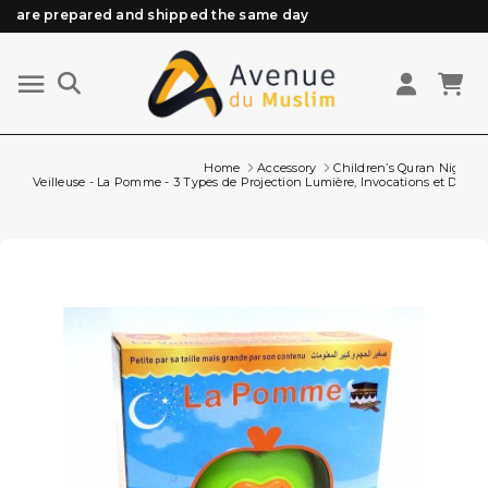
Need help? Check out our FAQ
Free delivery from 89€ purchase*
Orders placed before 3 PM (Mon to Fri)
Home
Accessory
Children’s Quran Night L
Veilleuse - La Pomme - 3 Types de Projection Lumière, Invocations et Doua 