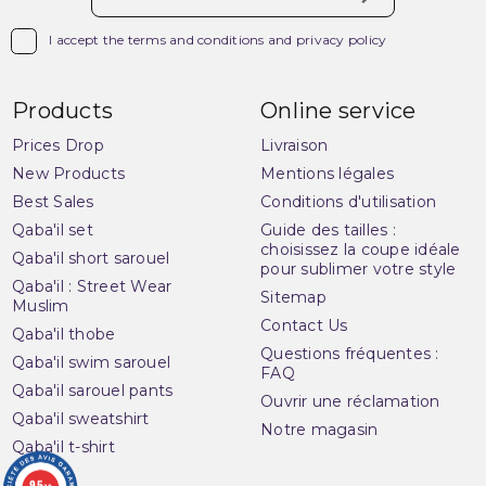

I accept the terms and conditions and privacy policy
Products
Online service
Prices Drop
Livraison
New Products
Mentions légales
Best Sales
Conditions d'utilisation
Qaba'il set
Guide des tailles :
choisissez la coupe idéale
Qaba'il short sarouel
pour sublimer votre style
Qaba'il : Street Wear
Sitemap
Muslim
Contact Us
Qaba'il thobe
Questions fréquentes :
Qaba'il swim sarouel
FAQ
Qaba'il sarouel pants
Ouvrir une réclamation
Qaba'il sweatshirt
Notre magasin
Qaba'il t-shirt
9.5