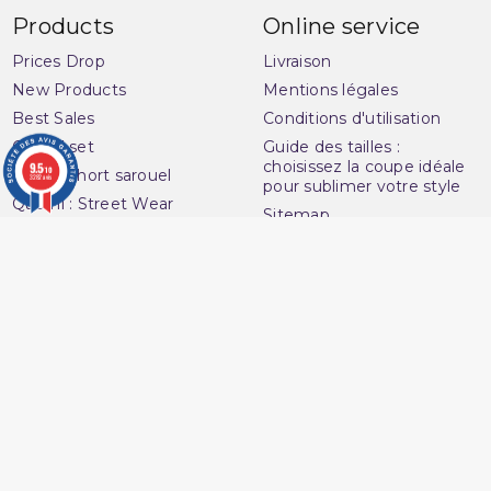
Products
Online service
Prices Drop
Livraison
New Products
Mentions légales
Best Sales
Conditions d'utilisation
Qaba'il set
Guide des tailles :
choisissez la coupe idéale
9.5
/10
Qaba'il short sarouel
3282 avis
pour sublimer votre style
Qaba'il : Street Wear
Sitemap
Muslim
Contact Us
Qaba'il thobe
Questions fréquentes :
Qaba'il swim sarouel
FAQ
Qaba'il sarouel pants
Ouvrir une réclamation
Qaba'il sweatshirt
Notre magasin
Qaba'il t-shirt
Avenue du
Your account
Muslim
Personal info
16 Boulevard Charles
Orders