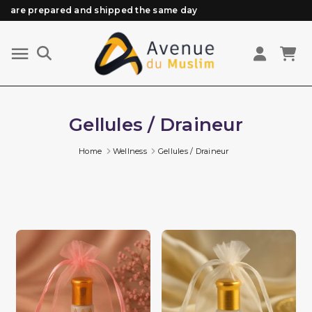
are prepared and shipped the same day
Need help? Check out our FAQ
Free delivery from 89€ purchase*
Orders placed before 3 PM (Mon to Fri)
Gellules / Draineur
Home
Wellness
Gellules / Draineur