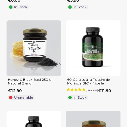
€6.00
€5.90
In Stock
In Stock
Honey & Black Seed 250 g –
60 Gélules à la Poudre de
Natural Blend
Moringa BIO - Nigelle...
€12.90
€11.90
Unavailable
In Stock