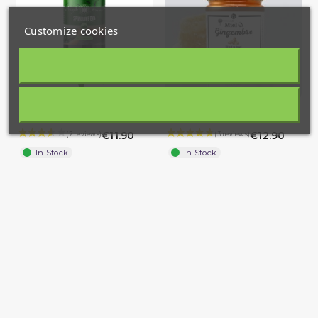
Customize cookies
120 Comprimés Spiruline BIO
Honey & Ginger 250 g –
- Nigelle Source - 60 gr
Natural Blend
€11.90
€12.90
In Stock
In Stock