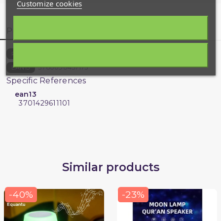
Customize cookies
Product Details
Customer reviews
1158-1892-O
Reference
3760090457173
EAN13
Specific References
ean13
3701429611101
Similar products
-40%
-23%