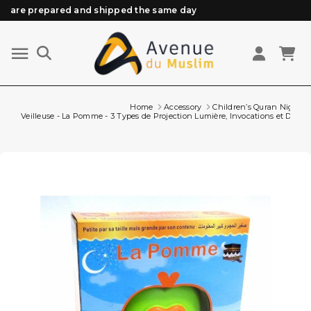
are prepared and shipped the same day
Need help? Check out our FAQ
Free delivery from 89€ purchase*
Orders placed before 3 PM (Mon to Fri)
Home
Accessory
Children’s Quran Night L
Veilleuse - La Pomme - 3 Types de Projection Lumière, Invocations et Doua 