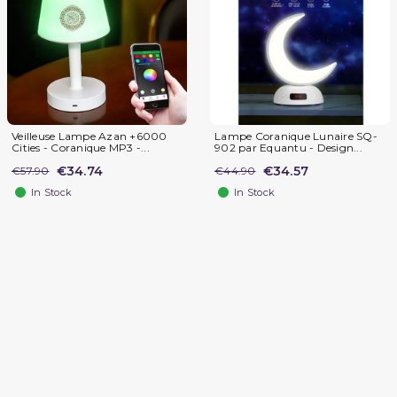
Veilleuse Lampe Azan +6000
Lampe Coranique Lunaire SQ-
Cities - Coranique MP3 -...
902 par Equantu - Design...
€34.74
€34.57
€57.90
€44.90
In Stock
In Stock