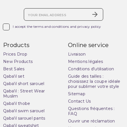

I accept the terms and conditions and privacy policy
Products
Online service
Prices Drop
Livraison
New Products
Mentions légales
Best Sales
Conditions d'utilisation
Qaba'il set
Guide des tailles :
choisissez la coupe idéale
Qaba'il short sarouel
pour sublimer votre style
Qaba'il : Street Wear
Sitemap
Muslim
Contact Us
Qaba'il thobe
Questions fréquentes :
Qaba'il swim sarouel
FAQ
Qaba'il sarouel pants
Ouvrir une réclamation
Qaba'il sweatshirt