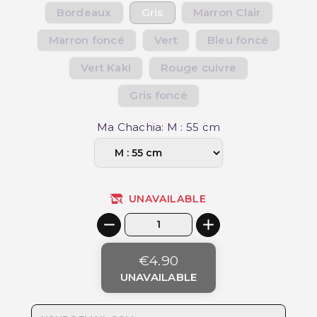
Bordeaux
Gris
Marron Clair
Marron foncé
Vert
Bleu foncé
Vert Kaki
Rouge cuivre
Gris foncé
Ma Chachia: M : 55 cm
UNAVAILABLE
€4.90
UNAVAILABLE