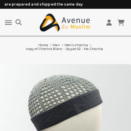
Need help? Check out our FAQ
Free delivery from 89€ purchase*
Orders placed before 3 PM (Mon to Fri)
are prepared and shipped the same day
Home
Man
Men’s chechia
copy of Chéchia Blanc - Jayyid-02 - Ma Chachia