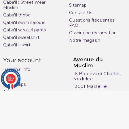
Qaba'il : Street Wear
Sitemap
Muslim
Contact Us
Qaba'il thobe
Questions fréquentes :
Qaba'il swim sarouel
FAQ
Qaba'il sarouel pants
Ouvrir une réclamation
Qaba'il sweatshirt
Notre magasin
Qaba'il t-shirt
Avenue du
Your account
Muslim
Personal info
16 Boulevard Charles
Orders
9.5
Nedelec
/10
3277 avis
Credit slips
13001 Marseille
Addresses
France
Vouchers
06 13 36 50 45
My alerts
Merchant approved by Guaranteed Reviews Company,
clic here
to display attestation
.