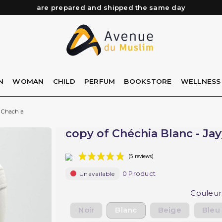
Need help? Check out our FAQ
Free delivery from 89€ purchase*
Orders placed before 3 PM (Mon to Fri)
are prepared and shipped the same day
N
WOMAN
CHILD
PERFUM
BOOKSTORE
WELLNESS
a Chachia
copy of Chéchia Blanc - Jay
0 Product
Unavailable
(5 reviews)
Couleur
Noir
Blanc
Beige
Bleu