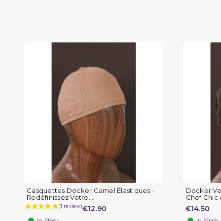
Casquettes Docker Camel Élastiques -
Docker Vel
Redéfinissez Votre...
Chef Chic e
€12.90
€14.50
In Stock
In Stock