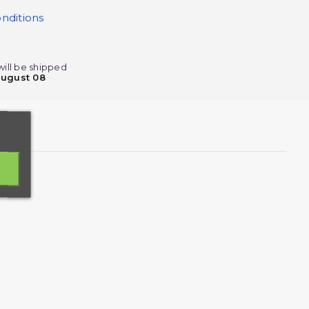
nditions
will be shipped
august 08