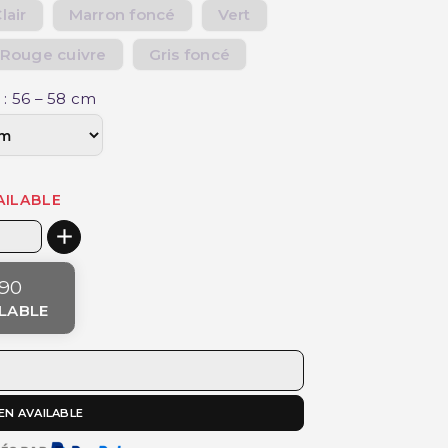
lair
Marron foncé
Vert
Rouge cuivre
Gris foncé
 : 56 – 58 cm
AILABLE
90
LABLE
EN AVAILABLE