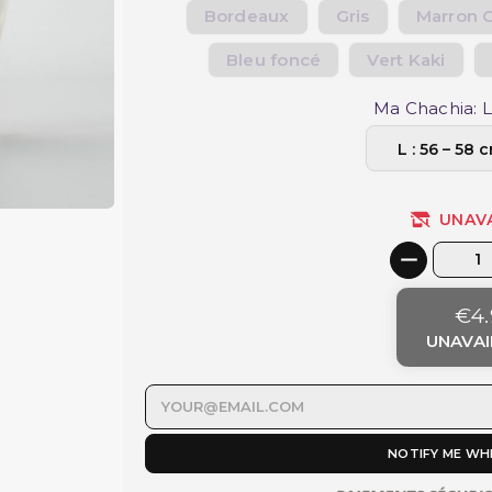
Bordeaux
Gris
Marron C
Bleu foncé
Vert Kaki
Ma Chachia: L
UNAV
€4.
UNAVAI
NOTIFY ME WH