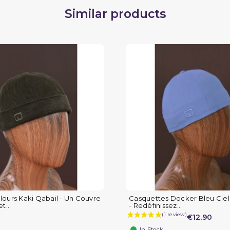
Similar products
ours Kaki Qabail - Un Couvre
Casquettes Docker Bleu Ciel 
t...
- Redéfinissez...
€12.90
In Stock