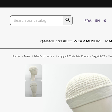

FRA
-
EN
-
€
QABA'IL : STREET WEAR MUSLIM
MA
Home
Man
Men’s chechia
copy of Chéchia Blanc - Jayyid-02 - M