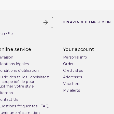
JOIN AVENUE DU MUSLIM ON
cy policy
nline service
Your account
ivraison
Personal info
entions légales
Orders
onditions d'utilisation
Credit slips
uide des tailles : choisissez
Addresses
a coupe idéale pour
Vouchers
ublimer votre style
My alerts
itemap
ontact Us
uestions fréquentes : FAQ
uvrir une réclamation