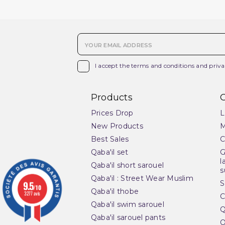

I accept the terms and conditions and priva
Products
O
Prices Drop
L
New Products
M
Best Sales
C
Qaba'il set
G
l
Qaba'il short sarouel
s
Qaba'il : Street Wear Muslim
9.5
S
/10
Qaba'il thobe
3277 avis
C
Qaba'il swim sarouel
Q
Qaba'il sarouel pants
O