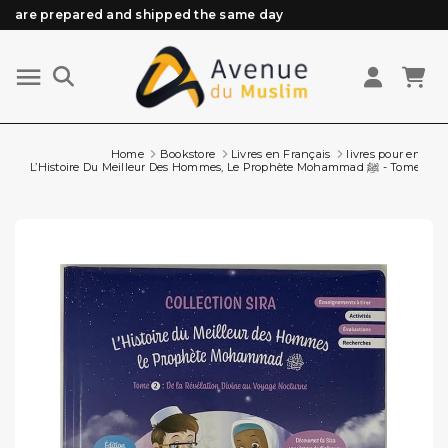
are prepared and shipped the same day
Need help? Check out our FAQ
Free delivery from 89€ purchase*
Orders placed before 3 PM (Mon to Fri)
Home
Bookstore
Livres en Français
livres pour enfant
L’Histoire Du Meilleur Des Hommes, Le