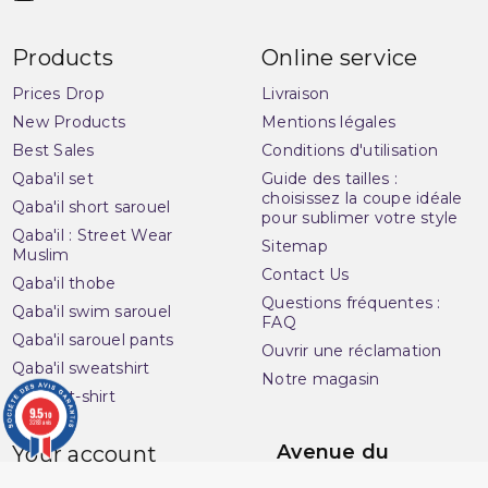
Products
Online service
Prices Drop
Livraison
New Products
Mentions légales
Best Sales
Conditions d'utilisation
Qaba'il set
Guide des tailles :
choisissez la coupe idéale
Qaba'il short sarouel
pour sublimer votre style
Qaba'il : Street Wear
Sitemap
Muslim
Contact Us
Qaba'il thobe
Questions fréquentes :
Qaba'il swim sarouel
FAQ
Qaba'il sarouel pants
Ouvrir une réclamation
Qaba'il sweatshirt
Notre magasin
Qaba'il t-shirt
9.5
/10
3283 avis
Avenue du
Your account
Muslim