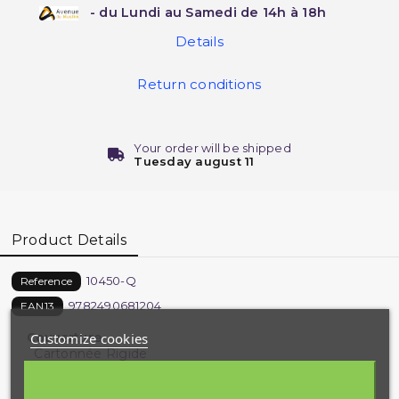
- du Lundi au Samedi de 14h à 18h
Details
Return conditions
Your order will be shipped
Tuesday august 11
Product Details
10450-Q
Reference
9782490681204
EAN13
Customize cookies
Couverture
Cartonnée Rigide
Dimensions