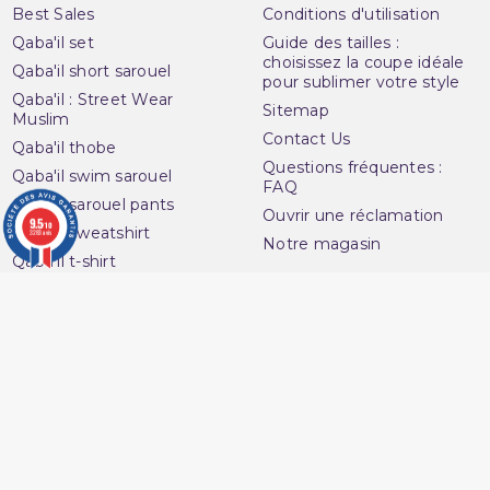
Best Sales
Conditions d'utilisation
Qaba'il set
Guide des tailles :
choisissez la coupe idéale
Qaba'il short sarouel
pour sublimer votre style
Qaba'il : Street Wear
Sitemap
Muslim
Contact Us
Qaba'il thobe
Questions fréquentes :
Qaba'il swim sarouel
FAQ
Qaba'il sarouel pants
Ouvrir une réclamation
9.5
/10
Qaba'il sweatshirt
3283 avis
Notre magasin
Qaba'il t-shirt
Avenue du
Your account
Muslim
Personal info
16 Boulevard Charles
Orders
Nedelec
Credit slips
13001 Marseille
Addresses
France
Vouchers
06 13 36 50 45