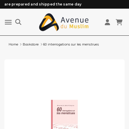
are prepared and shipped the same day
Need help? Check out our FAQ
Free delivery from 89€ purchase*
Orders placed before 3 PM (Mon to Fri)
Home
Bookstore
60 interrogations sur les menstrues