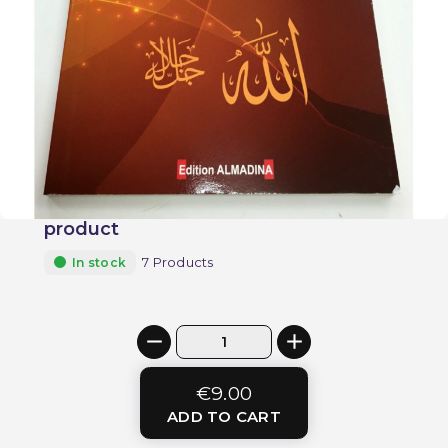
product
7 Products
In stock
€9.00
ADD TO CART