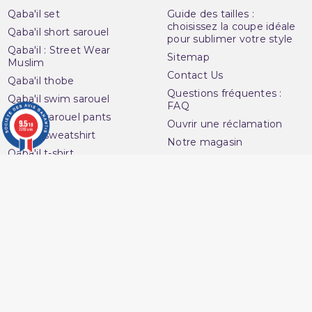
Qaba'il set
Guide des tailles :
choisissez la coupe idéale
Qaba'il short sarouel
pour sublimer votre style
Qaba'il : Street Wear
Sitemap
Muslim
Contact Us
Qaba'il thobe
Questions fréquentes :
Qaba'il swim sarouel
FAQ
Qaba'il sarouel pants
9.5
Ouvrir une réclamation
/10
3283 avis
Qaba'il sweatshirt
Notre magasin
Qaba'il t-shirt
Avenue du
Your account
Muslim
Personal info
16 Boulevard Charles
Orders
Nedelec
Credit slips
13001 Marseille
Addresses
France
Vouchers
06 13 36 50 45
My alerts