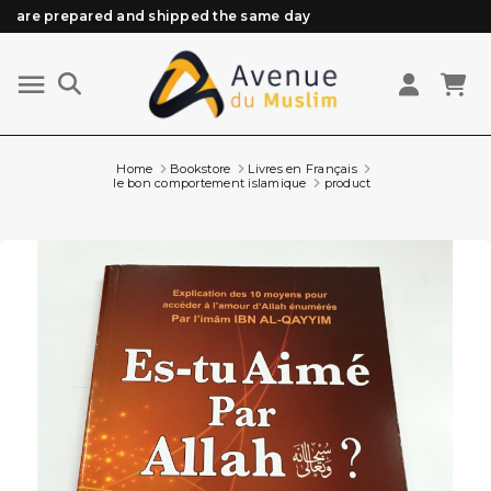
are prepared and shipped the same day
Need help? Check out our FAQ
Free delivery from 89€ purchase*
Orders placed before 3 PM (Mon to Fri)
Home
Bookstore
Livres en Français
le bon comportement islamique
product