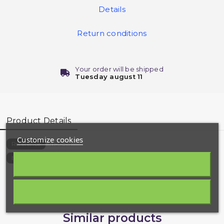
Details
Return conditions
Your order will be shipped
Tuesday august 11
Product Details
Customize cookies
4156-M
Reference
9789954948569
EAN13
Similar products