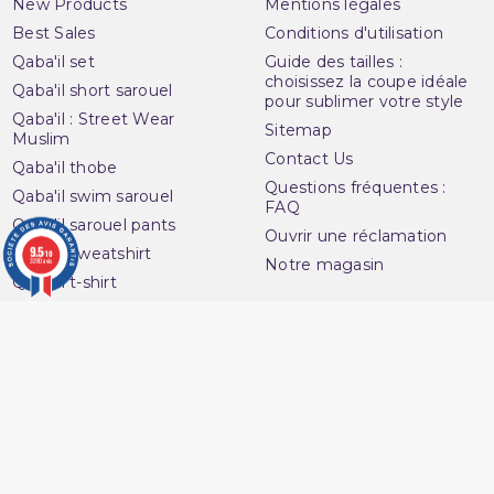
New Products
Mentions légales
Best Sales
Conditions d'utilisation
Qaba'il set
Guide des tailles :
choisissez la coupe idéale
Qaba'il short sarouel
pour sublimer votre style
Qaba'il : Street Wear
Sitemap
Muslim
Contact Us
Qaba'il thobe
Questions fréquentes :
Qaba'il swim sarouel
FAQ
Qaba'il sarouel pants
Ouvrir une réclamation
9.5
Qaba'il sweatshirt
/10
Notre magasin
3280 avis
Qaba'il t-shirt
Avenue du
Your account
Muslim
Personal info
16 Boulevard Charles
Orders
Nedelec
Credit slips
13001 Marseille
Addresses
France
Vouchers