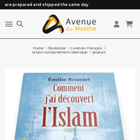
are prepared and shipped the same day
Need help? Check out our FAQ
Free delivery from 89€ purchase*
Orders placed before 3 PM (Mon to Fri)
Home
Bookstore
Livres en Français
le bon comportement islamique
product