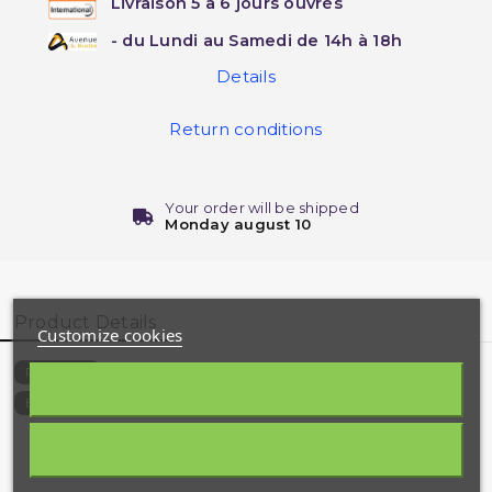
Livraison 5 à 6 jours ouvrés
- du Lundi au Samedi de 14h à 18h
Details
Return conditions
Your order will be shipped
Monday august 10
Product Details
Customize cookies
57-H
Reference
9782930395432
EAN13