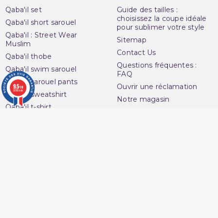
Qaba'il set
Guide des tailles :
choisissez la coupe idéale
Qaba'il short sarouel
pour sublimer votre style
Qaba'il : Street Wear
Sitemap
Muslim
Contact Us
Qaba'il thobe
Questions fréquentes :
Qaba'il swim sarouel
FAQ
Qaba'il sarouel pants
9.5
Ouvrir une réclamation
/10
3280 avis
Qaba'il sweatshirt
Notre magasin
Qaba'il t-shirt
Avenue du
Your account
Muslim
Personal info
16 Boulevard Charles
Orders
Nedelec
Credit slips
13001 Marseille
Addresses
France
Vouchers
06 13 36 50 45
My alerts