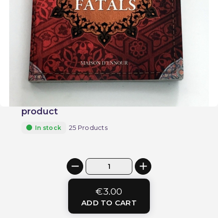
product
25 Products
In stock
€3.00
ADD TO CART