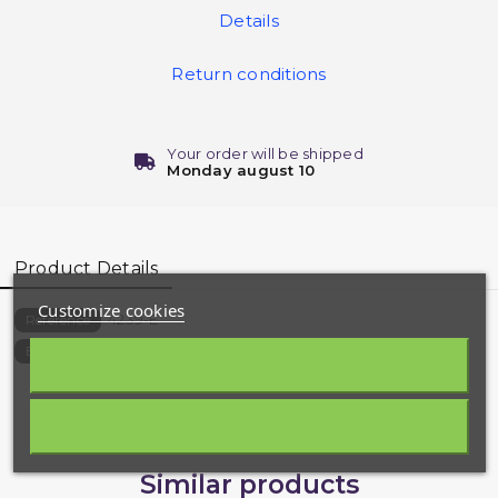
Details
Return conditions
Your order will be shipped
Monday august 10
Product Details
Customize cookies
4239-E
Reference
9782752400772
EAN13
Similar products