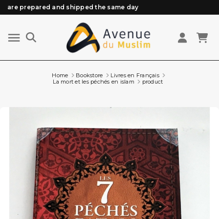
are prepared and shipped the same day
Need help? Check out our FAQ
Free delivery from 89€ purchase*
Orders placed before 3 PM (Mon to Fri)
Home
Bookstore
Livres en Français
La mort et les péchés en islam
product