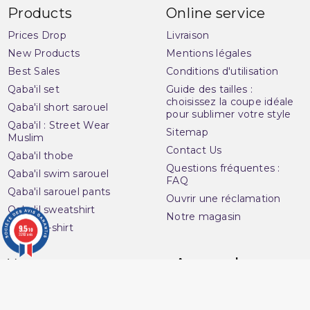
Products
Online service
Prices Drop
Livraison
New Products
Mentions légales
Best Sales
Conditions d'utilisation
Qaba'il set
Guide des tailles :
choisissez la coupe idéale
Qaba'il short sarouel
pour sublimer votre style
Qaba'il : Street Wear
Sitemap
Muslim
Contact Us
Qaba'il thobe
Questions fréquentes :
Qaba'il swim sarouel
FAQ
Qaba'il sarouel pants
Ouvrir une réclamation
Qaba'il sweatshirt
Notre magasin
Qaba'il t-shirt
9.5
/10
3282 avis
Avenue du
Your account
Muslim
Personal info
16 Boulevard Charles
Orders
Nedelec