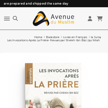
are prepared and shipped the same day
Need help? Check out our FAQ
Free delivery from 89€ purchase*
Orders placed before 3 PM (Mon to Fri)
Home
Bookstore
Livres en Français
la Jurisprud
Les Invocations Après La Prière- Revues par Sheikh Ibn Bâz (qu'Allah lui fas