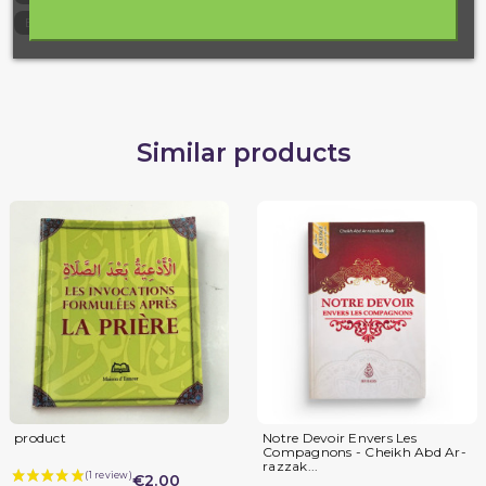
9782875451729
EAN13
Similar products
product
Notre Devoir Envers Les
Compagnons - Cheikh Abd Ar-
razzak...
€2.00