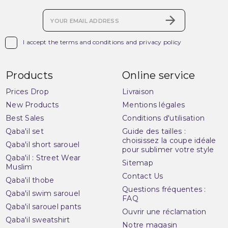

I accept the terms and conditions and privacy policy
Products
Online service
Prices Drop
Livraison
New Products
Mentions légales
Best Sales
Conditions d'utilisation
Qaba'il set
Guide des tailles :
choisissez la coupe idéale
Qaba'il short sarouel
pour sublimer votre style
Qaba'il : Street Wear
Sitemap
Muslim
Contact Us
Qaba'il thobe
Questions fréquentes :
Qaba'il swim sarouel
FAQ
Qaba'il sarouel pants
Ouvrir une réclamation
Qaba'il sweatshirt
Notre magasin