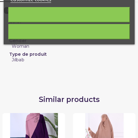
9980-J-14632
Reference
Color
Pink
Red
Gender
Woman
Type de produit
Jilbab
Similar products