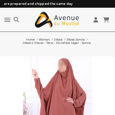
Need help? Check out our FAQ
Free delivery from 89€ purchase*
Orders placed before 3 PM (Mon to Fri)
are prepared and shipped the same day
Home
Woman
Jilbab
JIlbab Jamila
JIlbab 2 Pièces - Terra - Microfibre Léger - Jamila