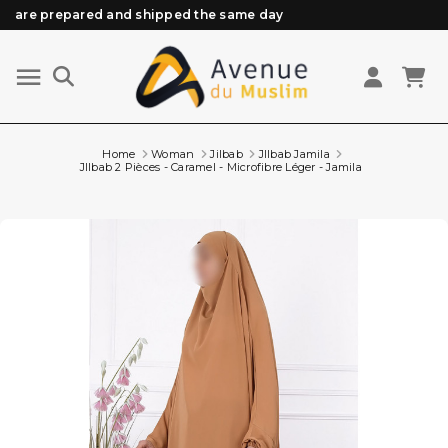
are prepared and shipped the same day
Need help? Check out our FAQ
Free delivery from 89€ purchase*
Orders placed before 3 PM (Mon to Fri)
Home
Woman
Jilbab
JIlbab Jamila
JIlbab 2 Pièces - Caramel - Microfibre Léger - Jamila