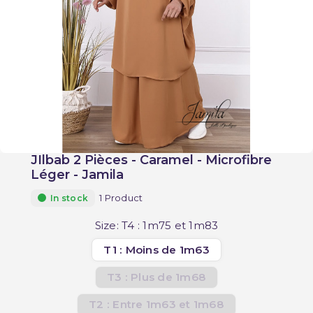
JIlbab 2 Pièces - Caramel - Microfibre
Léger - Jamila
1 Product
In stock
Size: T4 : 1m75 et 1m83
T1 : Moins de 1m63
T3 : Plus de 1m68
T2 : Entre 1m63 et 1m68