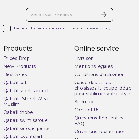

I accept the terms and conditions and privacy policy
Products
Online service
Prices Drop
Livraison
New Products
Mentions légales
Best Sales
Conditions d'utilisation
Qaba'il set
Guide des tailles :
choisissez la coupe idéale
Qaba'il short sarouel
pour sublimer votre style
Qaba'il : Street Wear
Sitemap
Muslim
Contact Us
Qaba'il thobe
Questions fréquentes :
Qaba'il swim sarouel
FAQ
Qaba'il sarouel pants
Ouvrir une réclamation
Qaba'il sweatshirt