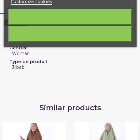
Customize cookies
Product Details
10377-J-19706
Reference
Color
Blue
Gender
Woman
Type de produit
Jilbab
Similar products