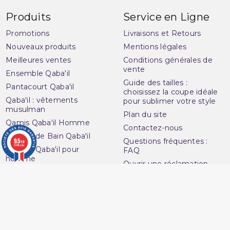
Produits
Service en Ligne
Promotions
Livraisons et Retours
Nouveaux produits
Mentions légales
Meilleures ventes
Conditions générales de
vente
Ensemble Qaba'il
Guide des tailles :
Pantacourt Qaba'il
choisissez la coupe idéale
Qaba'il : vêtements
pour sublimer votre style
musulman
Plan du site
Qamis Qaba'il Homme
Contactez-nous
Sarouel de Bain Qaba'il
9.5
Questions fréquentes :
/10
3284 avis
Sarouel Qaba'il pour
FAQ
homme
Ouvrir une réclamation
Sweat Qaba'il
Notre magasin
T-shirt Qaba'il
Avenue du
Votre compte
Muslim
Informations personnelles