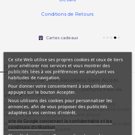
Conditions de Retours
Cartes cadeaux
Ce site Web utilise ses propres cookies et ceux de tiers
pour améliorer nos services et vous montrer des
Description
Détails du produit
publicités liées à vos préférences en analysant vos
habitudes de navigation.
El-Nabil Parfums Saoudiens Sans Alcool.
Pour donner votre consentement à son utilisation,
Les senteurs de l'orient dans des
parfums haut de
appuyez sur le bouton Accepter.
gamme
sans alcool.
Nous utilisons des cookies pour personnaliser les
El Nabil distille pour vous des produits rares aux
annonces, afin de vous proposer des publicités
senteurs de l'orient et vous les propose dans sa toute
adaptées à vos centres d'intérêt.
nouvelle gamme de parfums sans alcool.
site de Google concernant la confidentialité et les
Nous vous proposons une collection répondant à des
conditions d'utilisation
exigences de grande qualité.