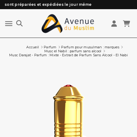
sont préparées et expédiées le jour même
Besoin d'aide ? Retrouvez notre FAQ
Livraison offerte à partir de 89€ d'achat*
Les Commandes passées avant 15h (lun au Vend)
Accueil
Parfum
Parfum pour musulman : marques
Musc el Nabil : parfum sans alcool
Musc Darajat - Parfum : Mixte - Extrait de Parfum Sans Alcool - El Nabil - 5 