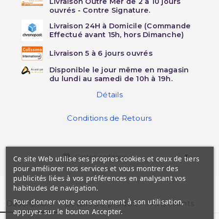
Livraison Outre Mer de 2 à 10 jours
ouvrés - Contre Signature.
Livraison 24H à Domicile (Commande
Effectué avant 15h, hors Dimanche)
Livraison 5 à 6 jours ouvrés
Disponible le jour même en magasin
du lundi au samedi de 10h à 19h.
Détails
Conditions de Retours
Cartes cadeaux
Ce site Web utilise ses propres cookies et ceux de tiers
pour améliorer nos services et vous montrer des
publicités liées à vos préférences en analysant vos
habitudes de navigation.
Pour donner votre consentement à son utilisation,
Description
Détails du produit
Avis clients
appuyez sur le bouton Accepter.