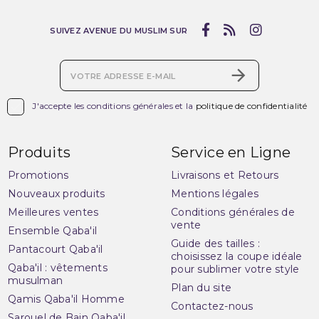
SUIVEZ AVENUE DU MUSLIM SUR

J'accepte les conditions générales et la
politique de confidentialité
Produits
Service en Ligne
Promotions
Livraisons et Retours
Nouveaux produits
Mentions légales
Meilleures ventes
Conditions générales de
vente
Ensemble Qaba'il
Guide des tailles :
Pantacourt Qaba'il
choisissez la coupe idéale
Qaba'il : vêtements
pour sublimer votre style
musulman
Plan du site
Qamis Qaba'il Homme
Contactez-nous
Sarouel de Bain Qaba'il