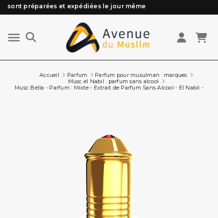
Besoin d'aide ? Retrouvez notre FAQ
Livraison offerte à partir de 89€ d'achat*
Les Commandes passées avant 15h (lun au Vend)
sont préparées et expédiées le jour même
Accueil
Parfum
Parfum pour musulman : marques
Musc el Nabil : parfum sans alcool
Musc Bella - Parfum : Mixte - Extrait de Parfum Sans Alcool - El Nabil - 5 ml