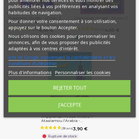
pour améliorer nos services et vous montrer des
publicités liées à vos préférences en analysant vos
habitudes de navigation.
J'apprend l'Arabe - Niveau 3
J'Apprends l'Arabe - Niveau 2
Pour donner votre consentement à son utilisation,
en 2 Vol. - Textes +...
- Ataalamou l'Arabia -...
appuyez sur le bouton Accepter.
6,95 €
4,50 €
Nous utilisons des cookies pour personnaliser les
En stock
En stock
annonces, afin de vous proposer des publicités
adaptées à vos centres d'intérêt.
site de Google concernant la confidentialité et les
conditions d'utilisation
Plus d'informations
Personnaliser les cookies
(2 avis)
REJETER TOUT
J'ACCEPTE
J'Apprends l'Arabe Niveau 1-
Ataalamou l'Arabia -...
3,90 €
Rupture de stock