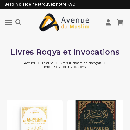
Besoin d'aide ? Retrouvez notre FAQ
Livraison offerte à partir de 89€ d'achat*
Les Commandes passées avant 15h (lun au Vend)
sont préparées et expédiées le jour même
Livres Roqya et invocations
Accueil
Librairie
Livre sur l'Islam en français
Livres Roqya et invocations