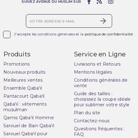
SUIVEZ AVENUE DU MUSLIM SUR

J'accepte les conditions générales et la
politique de confidentialité
Produits
Service en Ligne
Promotions
Livraisons et Retours
Nouveaux produits
Mentions légales
Meilleures ventes
Conditions générales de
vente
Ensemble Qaba'il
Guide des tailles :
Pantacourt Qaba'il
choisissez la coupe idéale
Qaba'il : vêtements
pour sublimer votre style
musulman
Plan du site
Qamis Qaba'il Homme
Contactez-nous
Sarouel de Bain Qaba'il
Questions fréquentes :
Sarouel Qaba'il pour
FAQ