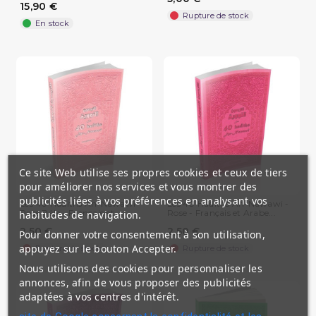
15,90 €
Rupture de stock
En stock
Ce site Web utilise ses propres cookies et ceux de tiers
pour améliorer nos services et vous montrer des
publicités liées à vos préférences en analysant vos
Les 40 Hadiths An-Nawawi -
Les 40 Hadiths An-Nawawi -
Rose Pâle - Français et...
Rose - Français et Arabe...
habitudes de navigation.
2,50 €
2,50 €
Pour donner votre consentement à son utilisation,
appuyez sur le bouton Accepter.
Rupture de stock
Rupture de stock
Nous utilisons des cookies pour personnaliser les
annonces, afin de vous proposer des publicités
adaptées à vos centres d'intérêt.