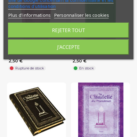
site de Google concernant la confidentialité et les
conditions d'utilisation
Plus d'informations
Personnaliser les cookies
REJETER TOUT
J'ACCEPTE
Les 40 Hadiths An-Nawawi -
Citadelle Du Musulman - Vert
Mauve - Français et Arabe...
- Francais Arabe...
2,50 €
2,50 €
Rupture de stock
En stock