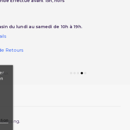
nde Effectué avant 15h, hors
sin du lundi au samedi de 10h à 19h.
ils
de Retours
er
eaux
en
ation
dressing.