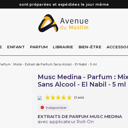
Besoin d'aide ? Retrouvez notre FAQ
Livraison offerte à partir de 89€ d'achat*
Les Commandes passées avant 15h (lun au Vend)
E
ENFANT
PARFUM
LIBRAIRIE
BIEN-ÊTRE
ACCESSO
rfum : Mixte - Extrait de Parfum Sans Alcool - El Nabil - 5 ml
Musc Medina - Parfum : Mix
Sans Alcool - El Nabil - 5 ml
Indisponible
(3 avis)
EXTRAITS DE PARFUM MUSC MEDINA
avec applicateur Roll-On