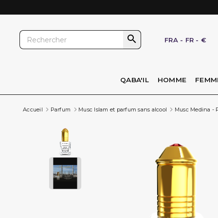

FRA
-
FR
-
€
QABA'IL
HOMME
FEMM
Accueil
Parfum
Musc Islam et parfum sans alcool
Musc Medina - Pa