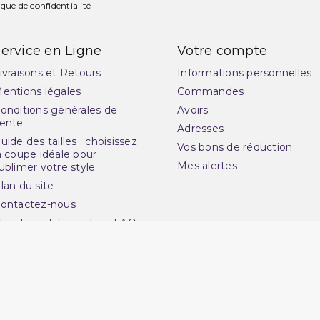
ique de confidentialité
ervice en Ligne
Votre compte
ivraisons et Retours
Informations personnelles
entions légales
Commandes
onditions générales de
Avoirs
ente
Adresses
uide des tailles : choisissez
Vos bons de réduction
a coupe idéale pour
Mes alertes
ublimer votre style
lan du site
ontactez-nous
uestions fréquentes : FAQ
uvrir une réclamation
otre magasin
rchand approuvé par la Société des Avis Garantis,
cliquez ici pour v