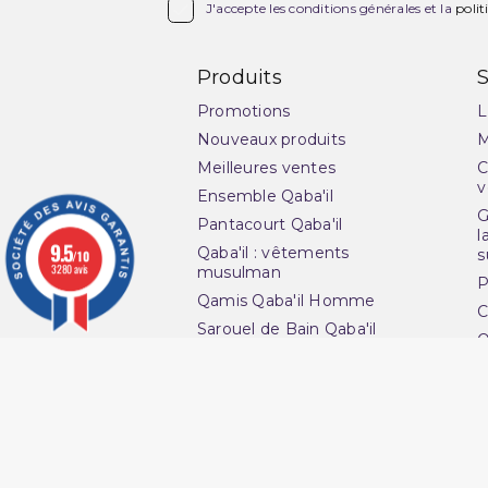

J'accepte les conditions générales et la
polit
Produits
S
Promotions
L
Nouveaux produits
M
Meilleures ventes
C
v
Ensemble Qaba'il
G
Pantacourt Qaba'il
l
9.5
Qaba'il : vêtements
s
/10
3280 avis
musulman
P
Qamis Qaba'il Homme
C
Sarouel de Bain Qaba'il
Q
Sarouel Qaba'il pour homme
O
Sweat Qaba'il
N
T-shirt Qaba'il
Ma