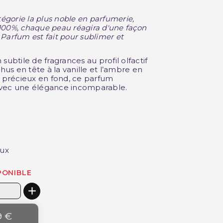
tégorie la plus noble en parfumerie,
100%, chaque peau réagira d'une façon
e Parfum est fait pour sublimer et
subtile de fragrances au profil olfactif
thus en tête à la vanille et l’ambre en
s précieux en fond, ce parfum
avec une élégance incomparable.
eux
PONIBLE
9 €