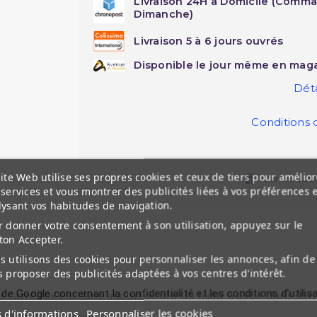
Livraison 24H à Domicile (Comma
Dimanche)
Livraison 5 à 6 jours ouvrés
Disponible le jour même en maga
Déta
Conditions 
ite Web utilise ses propres cookies et ceux de tiers pour amélior
Cartes cad
services et vous montrer des publicités liées à vos préférences 
lysant vos habitudes de navigation.
 donner votre consentement à son utilisation, appuyez sur le
ton Accepter.
 utilisons des cookies pour personnaliser les annonces, afin de
 proposer des publicités adaptées à vos centres d'intérêt.
 de Google concernant la confidentialité et les conditions d'utilis
a carreaux est sans aucun doute un hijab à avoir dans son 
s d'informations
Personnaliser les cookies
toutes les occasions.