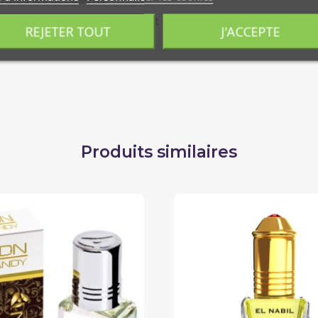
e un jilbab pour un confort garanti tout au long de la jo
REJETER TOUT
J'ACCEPTE
0x70cm.
Produits similaires