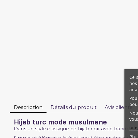
Ce s
nos 
ana
Pour
bou
Description
Détails du produit
Avis clients
Nous
vous
Hijab turc mode musulmane
site
Dans un style classique ce hijab noir avec bandeau 
Plu
Simple et élégant a la fois il peut être porter dans 