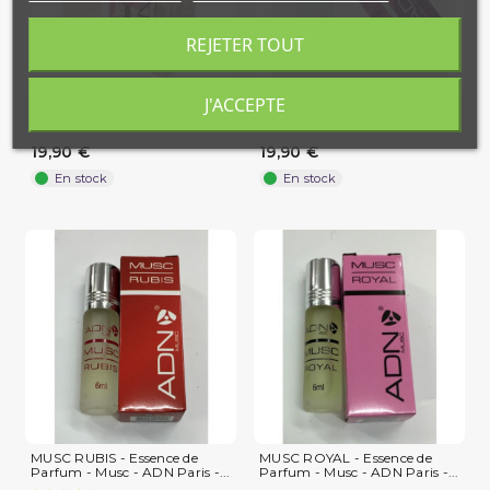
REJETER TOUT
J'ACCEPTE
LIGHT Eau de Parfum par
DARLING Eau de Parfum par
ADN Paris - Flacon 30 ml -...
ADN Paris - Flacon Spray...
19,90 €
19,90 €
En stock
En stock
MUSC RUBIS - Essence de
MUSC ROYAL - Essence de
Parfum - Musc - ADN Paris -...
Parfum - Musc - ADN Paris -...