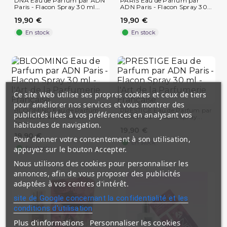
DNA Eau de Parfum par ADN
PARIS Eau de Parfum par
Paris - Flacon Spray 30 ml...
ADN Paris - Flacon Spray 30...
19,90 €
19,90 €
En stock
En stock
Ce site Web utilise ses propres cookies et ceux de tiers
pour améliorer nos services et vous montrer des
BLOOMING Eau de Parfum
PRESTIGE Eau de Parfum par
publicités liées à vos préférences en analysant vos
par ADN Paris - Flacon
ADN Paris - Flacon Spray...
Spray...
habitudes de navigation.
19,90 €
19,90 €
Pour donner votre consentement à son utilisation,
En stock
appuyez sur le bouton Accepter.
En stock
Nous utilisons des cookies pour personnaliser les
annonces, afin de vous proposer des publicités
adaptées à vos centres d'intérêt.
site de Google concernant la confidentialité et les
conditions d'utilisation
Plus d'informations
Personnaliser les cookies