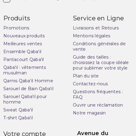
Produits
Service en Ligne
Promotions
Livraisons et Retours
Nouveaux produits
Mentions légales
Meilleures ventes
Conditions générales de
vente
Ensemble Qaba'il
Guide des tailles :
Pantacourt Qaba'il
choisissez la coupe idéale
Qaba'il : vêtements
pour sublimer votre style
musulman
Plan du site
Qamis Qaba'il Homme
Contactez-nous
Sarouel de Bain Qaba'il
Questions fréquentes :
Sarouel Qaba'il pour
FAQ
homme
Ouvrir une réclamation
Sweat Qaba'il
Notre magasin
T-shirt Qaba'il
Avenue du
Votre compte