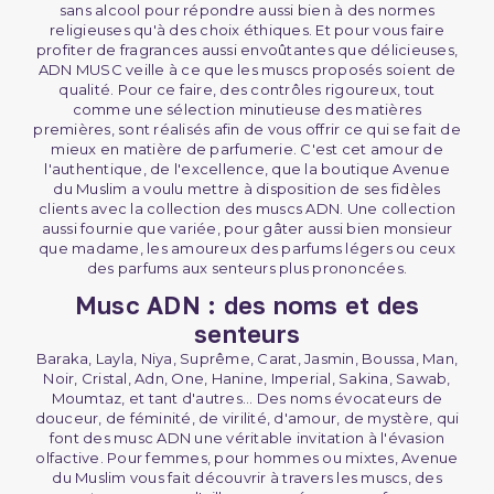
sans alcool pour répondre aussi bien à des normes
religieuses qu'à des choix éthiques. Et pour vous faire
profiter de fragrances aussi envoûtantes que délicieuses,
ADN MUSC veille à ce que les muscs proposés soient de
qualité. Pour ce faire, des contrôles rigoureux, tout
comme une sélection minutieuse des matières
premières, sont réalisés afin de vous offrir ce qui se fait de
mieux en matière de parfumerie. C'est cet amour de
l'authentique, de l'excellence, que la boutique Avenue
du Muslim a voulu mettre à disposition de ses fidèles
clients avec la collection des muscs ADN. Une collection
aussi fournie que variée, pour gâter aussi bien monsieur
que madame, les amoureux des parfums légers ou ceux
des parfums aux senteurs plus prononcées.
Musc ADN : des noms et des
senteurs
Baraka, Layla, Niya, Suprême, Carat, Jasmin, Boussa, Man,
Noir, Cristal, Adn, One, Hanine, Imperial, Sakina, Sawab,
Moumtaz, et tant d'autres... Des noms évocateurs de
douceur, de féminité, de virilité, d'amour, de mystère, qui
font des musc ADN une véritable invitation à l'évasion
olfactive. Pour femmes, pour hommes ou mixtes, Avenue
du Muslim vous fait découvrir à travers les muscs, des