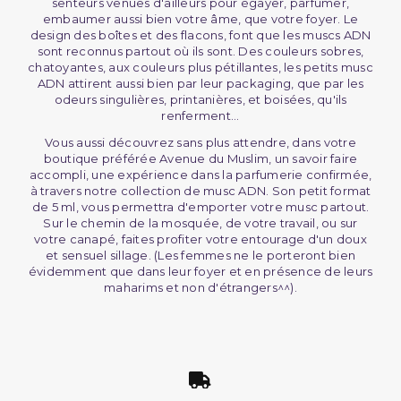
senteurs venues d'ailleurs pour égayer, parfumer,
embaumer aussi bien votre âme, que votre foyer. Le
design des boîtes et des flacons, font que les muscs ADN
sont reconnus partout où ils sont. Des couleurs sobres,
chatoyantes, aux couleurs plus pétillantes, les petits musc
ADN attirent aussi bien par leur packaging, que par les
odeurs singulières, printanières, et boisées, qu'ils
renferment...
Vous aussi découvrez sans plus attendre, dans votre
boutique préférée Avenue du Muslim, un savoir faire
accompli, une expérience dans la parfumerie confirmée,
à travers notre collection de musc ADN. Son petit format
de 5 ml, vous permettra d'emporter votre musc partout.
Sur le chemin de la mosquée, de votre travail, ou sur
votre canapé, faites profiter votre entourage d'un doux
(1 avis)
et sensuel sillage. (Les femmes ne le porteront bien
évidemment que dans leur foyer et en présence de leurs
maharims et non d'étrangers^^).