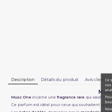
Description
Détails du produit
Avis clients
Ce s
nos 
ana
Musc
Pour
Musc One
incarne une
fragrance rare
qui saisit l'es
bou
Ce parfum est idéal pour ceux qui souhaitent laiss
Nous