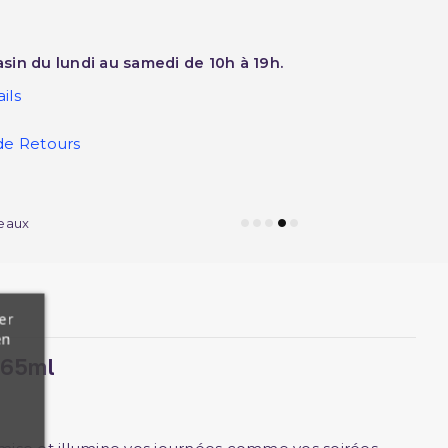
sin du lundi au samedi de 10h à 19h.
ils
de Retours
eaux
er
en
 65ml