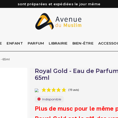
Besoin d'aide ? Retrouvez notre FAQ
Livraison offerte à partir de 89€ d'achat*
Les Commandes passées avant 15h (lun au Vend)
sont préparées et expédiées le jour même
E
ENFANT
PARFUM
LIBRAIRIE
BIEN-ÊTRE
ACCESSO
 - 65ml
Royal Gold - Eau de Parfum :
65ml
Indisponible
(19 avis)
Plus de musc pour le même pr