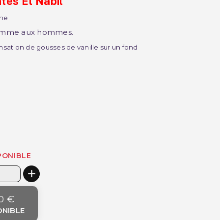
tes El Nabil
one
comme aux hommes.
nsation de gousses de vanille sur un fond
PONIBLE
0 €
ONIBLE