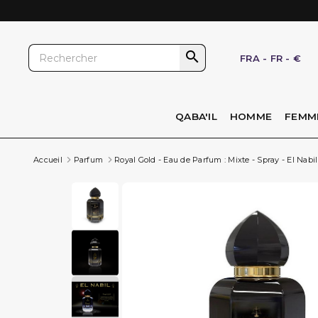

FRA
-
FR
-
€
QABA'IL
HOMME
FEMM
Accueil
Parfum
Royal Gold - Eau de Parfum : Mixte - Spray - El Nabil