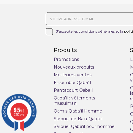

J'accepte les conditions générales et la
polit
Produits
S
Promotions
L
Nouveaux produits
M
Meilleures ventes
C
v
Ensemble Qaba'il
G
Pantacourt Qaba'il
l
Qaba'il : vêtements
s
musulman
P
9.5
/10
Qamis Qaba'il Homme
C
3282 avis
Sarouel de Bain Qaba'il
Q
Sarouel Qaba'il pour homme
O