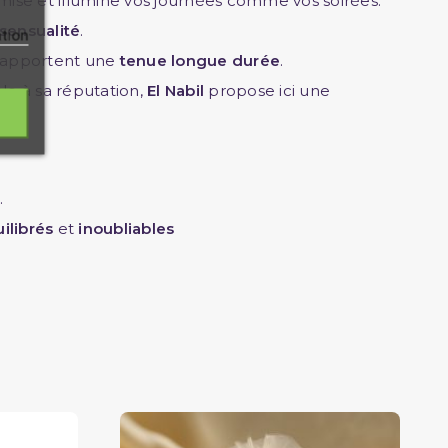
ise et illumine vos journées comme vos soirées.
sensualité
.
ation
apportent une
tenue longue durée
.
èle à sa réputation,
El Nabil
propose ici une
.
ilibrés
et
inoubliables