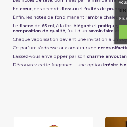
Les
notes de tête
, dominées par la
mandarine
et l
vous
En
cœur
, des accords
floraux
et
fruités
de
prune
e
site
Enfin, les
notes de fond
marient l'
ambre chaleureu
Plu
Le
flacon
de
65 ml
, à la fois
élégant
et
pratique
, es
composition de qualité
, fruit d’un
savoir-faire exce
Chaque vaporisation devient une invitation à un
voy
Ce parfum s'adresse aux amateurs de
notes olfacti
Laissez-vous envelopper par son
charme envoûtan
Découvrez cette fragrance – une option
irrésistible