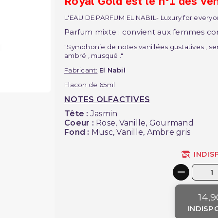
Royal Gold est le n°1 des ven
L'EAU DE PARFUM EL NABIL- Luxury for every
Parfum mixte : convient aux femmes 
"Symphonie de notes vanillées gustatives , se
ambré , musqué ."
Fabricant:
El Nabil
Flacon de 65ml
NOTES OLFACTIVES
Tête :
Jasmin
Coeur :
Rose, Vanille, Gourmand
Fond :
Musc, Vanille, Ambre gris
INDIS
14,9
INDISP