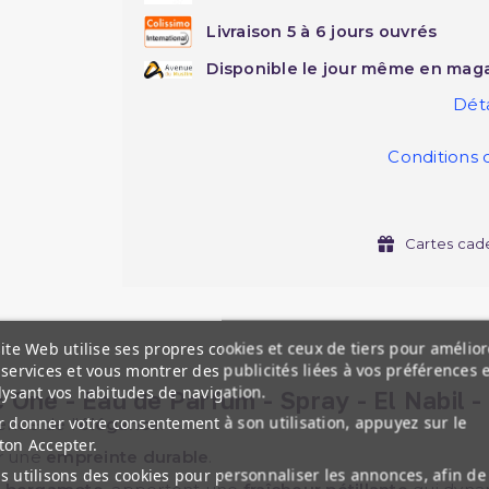
Livraison 5 à 6 jours ouvrés
Disponible le jour même en maga
Déta
Conditions 
Cartes cad
ite Web utilise ses propres cookies et ceux de tiers pour amélior
services et vous montrer des publicités liées à vos préférences 
lysant vos habitudes de navigation.
 One - Eau de Parfum - Spray - El Nabil -
 donner votre consentement à son utilisation, appuyez sur le
sence de l'
élégance
.
ton Accepter.
er une
empreinte durable
.
 utilisons des cookies pour personnaliser les annonces, afin de