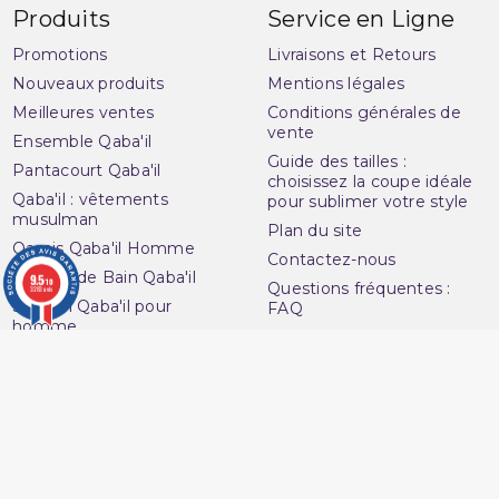
Produits
Service en Ligne
Promotions
Livraisons et Retours
Nouveaux produits
Mentions légales
Meilleures ventes
Conditions générales de
vente
Ensemble Qaba'il
Guide des tailles :
Pantacourt Qaba'il
choisissez la coupe idéale
Qaba'il : vêtements
pour sublimer votre style
musulman
Plan du site
Qamis Qaba'il Homme
Contactez-nous
Sarouel de Bain Qaba'il
9.5
/10
Questions fréquentes :
3283 avis
Sarouel Qaba'il pour
FAQ
homme
Ouvrir une réclamation
Sweat Qaba'il
Notre magasin
T-shirt Qaba'il
Avenue du
Votre compte
Muslim
Informations personnelles
16 Boulevard Charles