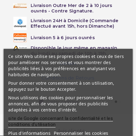
Livraison Outre Mer de 2 à 10 jours
ouvrés - Contre Signature.
Livraison 24H à Domicile (Commande
Effectué avant 15h, hors Dimanche)
Livraison 5 à 6 jours ouvrés
Disponible le jour même en magasin
du lundi au samedi de 10h à 19h.
Ce site Web utilise ses propres cookies et ceux de tiers
pour améliorer nos services et vous montrer des
Détails
publicités liées à vos préférences en analysant vos
habitudes de navigation.
Conditions de Retours
Pour donner votre consentement à son utilisation,
appuyez sur le bouton Accepter.
Nous utilisons des cookies pour personnaliser les
Cartes cadeaux
annonces, afin de vous proposer des publicités
adaptées à vos centres d'intérêt.
site de Google concernant la confidentialité et les
conditions d'utilisation
Détails du produit
Avis clients
Plus d'informations
Personnaliser les cookies