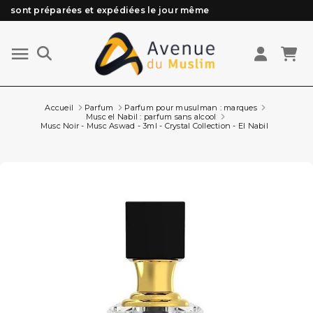
Besoin d'aide ? Retrouvez notre FAQ
Livraison offerte à partir de 89€ d'achat*
Les Commandes passées avant 15h (lun au Vend)
Accueil
Parfum
Parfum pour musulman : marques
Musc el Nabil : parfum sans alcool
Musc Noir - Musc Aswad - 3ml - Crystal Collection - El Nabil