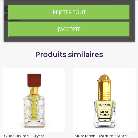
4381-N
Référence
REJETER TOUT
6291105506724
EAN13
J'ACCEPTE
Produits similaires
Oud Sublime - Crystal
Musc Moon - Parfum : Mixte -