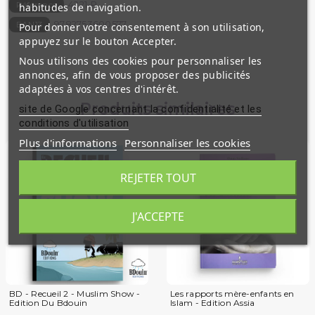
4221-P
Référence
habitudes de navigation.
9782753600577
EAN13
Pour donner votre consentement à son utilisation,
appuyez sur le bouton Accepter.
Nous utilisons des cookies pour personnaliser les
annonces, afin de vous proposer des publicités
adaptées à vos centres d'intérêt.
Produits similaires
site de Google concernant la confidentialité et les
conditions d'utilisation
Plus d'informations
Personnaliser les cookies
REJETER TOUT
J'ACCEPTE
BD - Recueil 2 - Muslim Show -
Les rapports mère-enfants en
Edition Du Bdouin
Islam - Edition Assia