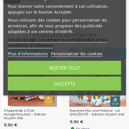
3701429604738
EAN13
Pour donner votre consentement à son utilisation,
appuyez sur le bouton Accepter.
Nous utilisons des cookies pour personnaliser les
annonces, afin de vous proposer des publicités
adaptées à vos centres d'intérêt.
Produits similaires
site de Google concernant la confidentialité et les
conditions d'utilisation
Plus d'informations
Personnaliser les cookies
REJETER TOUT
J'ACCEPTE
J'Apprends à Dire :
Raconte Moi une Histoire : LA
Astaghfiroullah - Edition
SINCÉRITÉ - Edition Muslim Kid
Muslim Kid
9,90 €
9,90 €
En stock