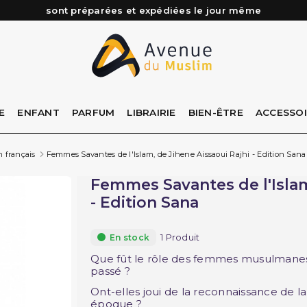
Besoin d'aide ? Retrouvez notre FAQ
Livraison offerte à partir de 89€ d'achat*
Les Commandes passées avant 15h (lun au Vend)
sont préparées et expédiées le jour même
E
ENFANT
PARFUM
LIBRAIRIE
BIEN-ÊTRE
ACCESSO
n français
Femmes Savantes de l'Islam, de Jihene Aissaoui Rajhi - Edition Sana
Femmes Savantes de l'Islam
- Edition Sana
1 Produit
En stock
Que fût le rôle des femmes musulmanes d
passé ?
Ont-elles joui de la reconnaissance de 
époque ?