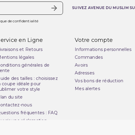
SUIVEZ AVENUE DU MUSLIM S
ique de confidentialité
ervice en Ligne
Votre compte
ivraisons et Retours
Informations personnelles
entions légales
Commandes
onditions générales de
Avoirs
ente
Adresses
uide des tailles : choisissez
Vos bons de réduction
a coupe idéale pour
Mes alertes
ublimer votre style
lan du site
ontactez-nous
uestions fréquentes : FAQ
uvrir une réclamation
otre magasin