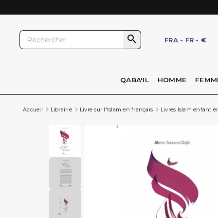

FRA
-
FR
-
€
QABA'IL
HOMME
FEMM
Accueil
Librairie
Livre sur l'Islam en français
Livres Islam enfant e