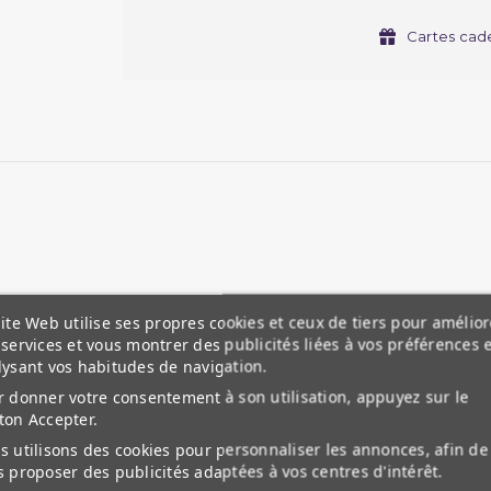
Cartes cad
am, de Jihenne Aissaoui Raj
smission des savoirs par le passé ?
té intellectuelle de leur époque ?
ite Web utilise ses propres cookies et ceux de tiers pour amélior
services et vous montrer des publicités liées à vos préférences 
r
leurs pairs masculins?
lysant vos habitudes de navigation.
s" ?
 donner votre consentement à son utilisation, appuyez sur le
ton Accepter.
apporter des éléments de réponse, tout en faisant la lum
 utilisons des cookies pour personnaliser les annonces, afin de
liées par l'Histoire, informer le lecteur sur un phéno
 proposer des publicités adaptées à vos centres d'intérêt.
e impulsion et une motivation dans leur volonté de marque