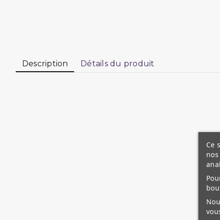
Description
Détails du produit
Femmes Savantes de l'Isl
Que fût le rôle des femmes musulmanes dans la tran
Ont-elles joui de la reconnaissance de la communau
Quelle fut l'ampleur de leur renommée ?
Ce s
nos 
Comment leur implication a-t-elle été
accueillie pa
ana
Peut-on véritablement parler de "Femmes
Savante
Pour
bou
C'est à ces questions que cet ouvrage s'efforce d'
Nous
Il répond à trois objectifs :
Honorer
ces femmes oub
vous
afin que leur identité ne soit pas un frein mais un