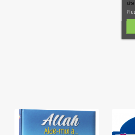
site
AUTEUR : -Jihene Aissaoui Rajhi
Plu
LANGUE : -.Français
SUPPORT: -Livre
THEME : -Femmes d'islam, Femmes Savantes
ÉDITIONS : -Sana
Condition : -Neuf
EAN13 : -9782356335746
RELIURE : -Souple