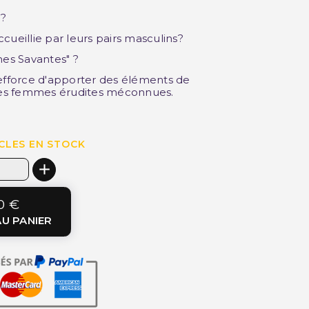
 ?
ccueillie par
leurs pairs masculins?
mes
Savantes" ?
'efforce d'apporter des éléments de
r ces femmes érudites méconnues.
CLES EN STOCK
0 €
U PANIER