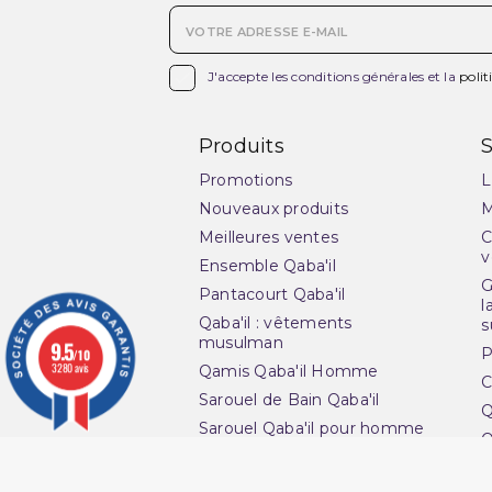

J'accepte les conditions générales et la
polit
Produits
S
Promotions
L
Nouveaux produits
M
Meilleures ventes
C
v
Ensemble Qaba'il
G
Pantacourt Qaba'il
l
Qaba'il : vêtements
s
musulman
9.5
P
/10
3280 avis
Qamis Qaba'il Homme
C
Sarouel de Bain Qaba'il
Q
Sarouel Qaba'il pour homme
O
Sweat Qaba'il
N
T-shirt Qaba'il