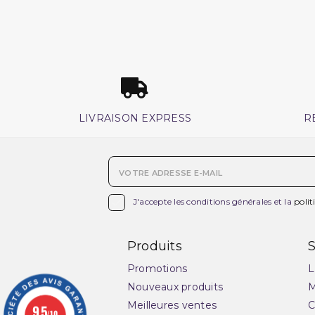
LIVRAISON EXPRESS
R

J'accepte les conditions générales et la
polit
Produits
S
Promotions
L
Nouveaux produits
M
Meilleures ventes
C
9.5
/10