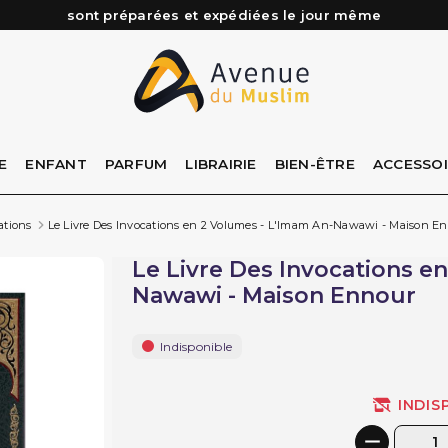
Besoin d'aide ? Retrouvez notre FAQ
Livraison offerte à partir de 89€ d'achat*
Les Commandes passées avant 15h (lun au Vend)
E
ENFANT
PARFUM
LIBRAIRIE
BIEN-ÊTRE
ACCESSO
ations
Le Livre Des Invocations en 2 Volumes - L'Imam An-Nawawi - Maison E
Le Livre Des Invocations e
Nawawi - Maison Ennour
Indisponible
INDIS