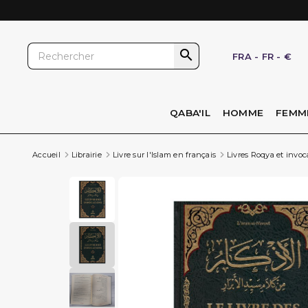

FRA
-
FR
-
€
QABA'IL
HOMME
FEMM
Accueil
Librairie
Livre sur l'Islam en français
Livres Roqya et invoc