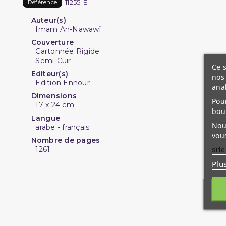
11255-E
Référence
Auteur(s)
Imam An-Nawawî
Couverture
Cartonnée Rigide
Semi-Cuir
Ce s
Editeur(s)
nos 
Edition Ennour
ana
Dimensions
Pour
17 x 24 cm
bou
Langue
Nous
arabe - français
vous
Nombre de pages
1261
site
Plu