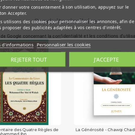
 donner votre consentement à son utilisation, appuyez sur le
ton Accepter.
Produits similaires
 utilisons des cookies pour personnaliser les annonces, afin de
 proposer des publicités adaptées à vos centres d'intérêt.
 de Google concernant la confidentialité et les conditions d'utilis
s d'informations
Personnaliser les cookies
REJETER TOUT
J'ACCEPTE
taire des Quatre Règles de
La Générosité - Chawqi Chadl
hammed Ibn...