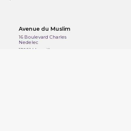
Avenue du Muslim
16 Boulevard Charles
Nedelec
13001 Marseille
France
06 13 36 50 45
érifier
.