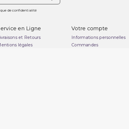
ique de confidentialité
ervice en Ligne
Votre compte
ivraisons et Retours
Informations personnelles
entions légales
Commandes
onditions générales de
Avoirs
ente
Adresses
uide des tailles : choisissez
Vos bons de réduction
a coupe idéale pour
Mes alertes
ublimer votre style
lan du site
ontactez-nous
uestions fréquentes : FAQ
uvrir une réclamation
otre magasin
rchand approuvé par la Société des Avis Garantis,
cliquez ici pour v