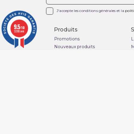

J'accepte les conditions générales et la
polit
9.5
/10
Produits
S
3280 avis
Promotions
L
Nouveaux produits
M
Meilleures ventes
C
v
Ensemble Qaba'il
G
Pantacourt Qaba'il
l
Qaba'il : vêtements
s
musulman
P
Qamis Qaba'il Homme
C
Sarouel de Bain Qaba'il
Q
Sarouel Qaba'il pour homme
O
Sweat Qaba'il
N
T-shirt Qaba'il
Ma