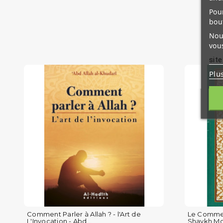
Pour
bou
Nous
vous
site
Plu
Comment Parler à Allah ? - l'Art de
Le Commen
L'Invocation - Abd...
Shaykh Mo