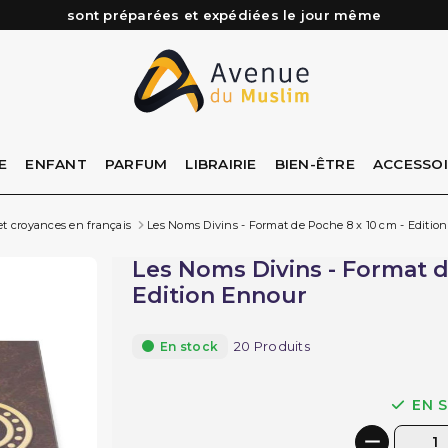
sont préparées et expédiées le jour même
Besoin d'aide ? Retrouvez notre FAQ
Livraison offerte à partir de 89€ d'achat*
Les Commandes passées avant 15h (lun au Vend)
E
ENFANT
PARFUM
LIBRAIRIE
BIEN-ÊTRE
ACCESSO
et croyances en français
Les Noms Divins - Format de Poche 8 x 10 cm - Editio
Les Noms Divins - Format d
Edition Ennour
20 Produits
En stock
EN 