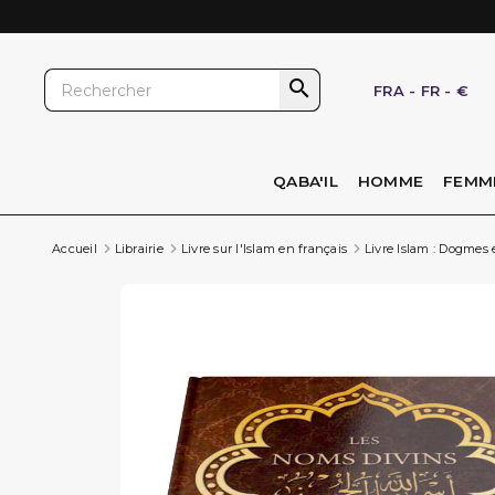

FRA
-
FR
-
€
QABA'IL
HOMME
FEMM
Accueil
Librairie
Livre sur l'Islam en français
Livre Islam : Dogmes 