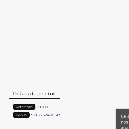
Détails du produit
1828-E
Référence
9782752400369
EAN13
Ce s
nos 
ana