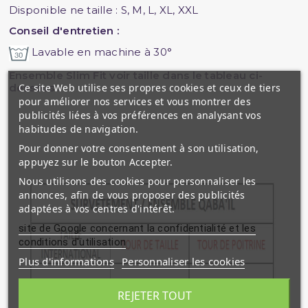
Disponible ne taille : S, M, L, XL, XXL
Conseil d'entretien :
Lavable en machine à 30°
Ensemble Slim Fit voir taille dans le tableau ci-
Ce site Web utilise ses propres cookies et ceux de tiers
dessous :
pour améliorer nos services et vous montrer des
publicités liées à vos préférences en analysant vos
habitudes de navigation.
Pour donner votre consentement à son utilisation,
appuyez sur le bouton Accepter.
Nous utilisons des cookies pour personnaliser les
annonces, afin de vous proposer des publicités
adaptées à vos centres d'intérêt.
site de Google concernant la confidentialité et les
conditions d'utilisation
Plus d'informations
Personnaliser les cookies
REJETER TOUT