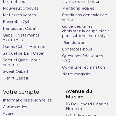
Promotions
Livraisons et Retours
Nouveaux produits
Mentions légales
Meilleures ventes
Conditions générales de
vente
Ensemble Qaba'il
Guide des tailles :
Pantacourt Qaba'il
choisissez la coupe idéale
Qaba'il : vêtements
pour sublimer votre style
musulman
Plan du site
Qamis Qaba'il Homme
Contactez-nous
Sarouel de Bain Qaba'il
Questions fréquentes :
Sarouel Qaba'il pour
FAQ
homme
Ouvrir une réclamation
Sweat Qaba'il
Notre magasin
T-shirt Qaba'il
Avenue du
Votre compte
Muslim
Informations personnelles
16 Boulevard Charles
Commandes
Nedelec
Avoirs
13001 Marseille