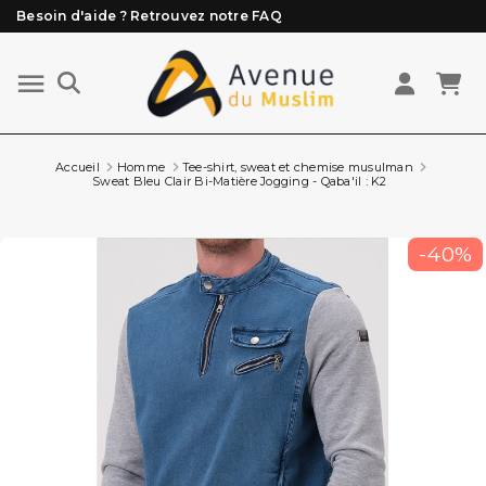
Besoin d'aide ? Retrouvez notre FAQ
Livraison offerte à partir de 89€ d'achat*
Les Commandes passées avant 15h (lun au Vend)
sont préparées et expédiées le jour même
Accueil
Homme
Tee-shirt, sweat et chemise musulman
Sweat Bleu Clair Bi-Matière Jogging - Qaba'il : K2
-40%