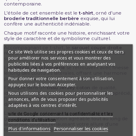
contemporaine.
L'étoile de cet ensemble est le
t-shirt
, orné d'une
broderie traditionnelle berbère
exquise, qui lui
confère une authenticité indéniable.
Chaque motif raconte une histoire, enrichissant votre
style de caractère et de symbolisme culturel.
Accompagnant ce t-shirt, le
sarouel coupe droite
Ce site Web utilise ses propres cookies et ceux de tiers
révèle une élégance épurée avec une petite fente
pour améliorer nos services et vous montrer des
subtile sur le côté.
publicités liées à vos préférences en analysant vos
Les
détails de la broderie
se retrouvent avec finesse
habitudes de navigation.
le long des coutures latérales, offrant une harmonie
Pour donner votre consentement à son utilisation,
parfaite entre les pièces de l'ensemble.
appuyez sur le bouton Accepter.
Fabriqué dans un
tissu Jersey coton
de qualité,
Nous utilisons des cookies pour personnaliser les
identique à celui de notre ensemble Nautik apprécié,
l'Ensemble ETNIZ AWQAS assure confort et
annonces, afin de vous proposer des publicités
durabilité.
adaptées à vos centres d'intérêt.
La douceur du coton et la souplesse du jersey
site de Google concernant la confidentialité et les
garantissent une sensation agréable tout au long de
conditions d'utilisation
la journée, tout en rehaussant votre allure d'une
Plus d'informations
Personnaliser les cookies
touche de luxe décontracté.