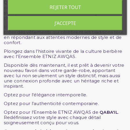
Que ce soit pour une journée décontractée en ville
REJETER TOUT
ou une soirée spéciale, l'Ensemble ETNIZ AWQAS
s'adapte à toutes les occasions avec élégance et
charisme.
J'ACCEPTE
Il incarne parfaitement l'engagement de
QABA'IL
à
créer des vêtements qui célèbrent les traditions tout
en répondant aux attentes modernes de style et de
confort.
Plongez dans l'histoire vivante de la culture berbère
avec l'Ensemble ETNIZ AWQAS.
Disponible dès maintenant, il est prêt à devenir votre
nouveau favori dans votre garde-robe, apportant
avec lui non seulement un style distinctif, mais aussi
une connexion profonde avec un héritage riche et
inspirant.
Optez pour l'élégance intemporelle.
Optez pour l'authenticité contemporaine.
Optez pour l'Ensemble ETNIZ AWQAS de
QABA'IL
.
Redéfinissez votre style avec chaque détail
soigneusement conçu pour vous.