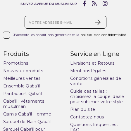
SUIVEZ AVENUE DU MUSLIM SUR

J'accepte les conditions générales et la
politique de confidentialité
Produits
Service en Ligne
Promotions
Livraisons et Retours
Nouveaux produits
Mentions légales
Meilleures ventes
Conditions générales de
vente
Ensemble Qaba'il
Guide des tailles :
Pantacourt Qaba'il
choisissez la coupe idéale
Qaba'il : vêtements
pour sublimer votre style
musulman
Plan du site
Qamis Qaba'il Homme
Contactez-nous
Sarouel de Bain Qaba'il
Questions fréquentes :
Sarouel Qaba'il pour
FAQ