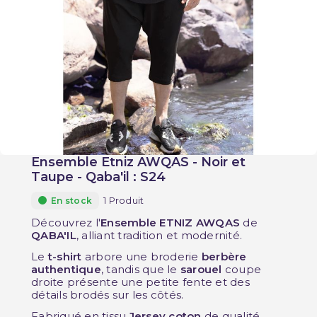
Ensemble Etniz AWQAS - Noir et
Taupe - Qaba'il : S24
1 Produit
En stock
Découvrez l'
Ensemble
ETNIZ AWQAS
de
QABA'IL
, alliant tradition et modernité.
Le
t-shirt
arbore une broderie
berbère
authentique
, tandis que le
sarouel
coupe
droite présente une petite fente et des
détails brodés sur les côtés.
Fabriqué en tissu
Jersey coton
de qualité