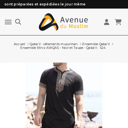
Besoin d'aide ? Retrouvez notre FAQ
Livraison offerte à partir de 89€ d'achat*
Les Commandes passées avant 15h (lun au Vend)
Accueil
Qaba'il : vêtements musulman
Ensemble Qaba'il
Ensemble Etniz AWQAS - Noir et Taupe - Qaba'il : S24