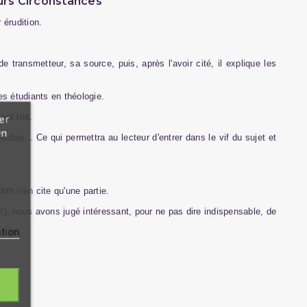
eurs Circonstances
 érudition.
transmetteur, sa source, puis, après l'avoir cité, il explique les
es étudiants en théologie.
st tiré.
er
en
bbas... Ce qui permettra au lecteur d'entrer dans le vif du sujet et
th n'en cite qu'une partie.
t), nous avons jugé intéressant, pour ne pas dire indispensable, de
ation