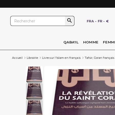

FRA
-
FR
-
€
QABA'IL
HOMME
FEMM
Accueil
Librairie
Livre sur l'Islam en français
Tafsir, Coran français