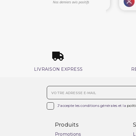
LIVRAISON EXPRESS
R

J'accepte les conditions générales et la
polit
Produits
S
Promotions
L