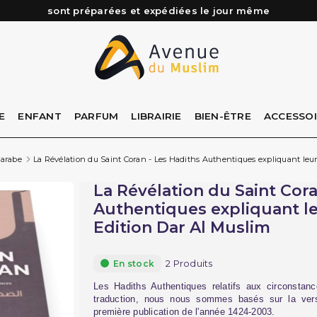
Besoin d'aide ? Retrouvez notre FAQ
Livraison offerte à partir de 89€ d'achat*
Les Commandes passées avant 15h (lun au Vend)
sont préparées et expédiées le jour même
E
ENFANT
PARFUM
LIBRAIRIE
BIEN-ÊTRE
ACCESSO
 arabe
La Révélation du Saint Coran - Les Hadiths Authentiques expliquant leur
La Révélation du Saint Cora
Authentiques expliquant le
Edition Dar Al Muslim
2 Produits
En stock
Les Hadiths Authentiques relatifs aux circonstan
traduction, nous nous sommes basés sur la vers
première publication de l'année 1424-2003.