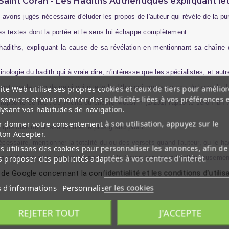
Saint Coran - Les Hadiths Authentiques expliquant l
avons jugés nécessaire d'éluder les propos de l'auteur qui révèle de la pur
 des textes dont la portée et le sens lui échappe complètement.
hadiths, expliquant la cause de sa révélation en mentionnant sa chaîne de 
ologie du hadith qui à vraie dire, n'intéresse que les spécialistes, et autr
que le nom de celui qui cite le hadith ainsi que la source de laquelle il e
ite Web utilise ses propres cookies et ceux de tiers pour amélior
services et vous montrer des publicités liées à vos préférences 
apporte ce récit de 'Aicha ou encore Mouslim (1/231) rapporte selon ibn 'A
lysant vos habitudes de navigation.
 donner votre consentement à son utilisation, appuyez sur le
et que chacun puisse en tirer le plus grand profit.
ton Accepter.
essaire, mentionner la totalité du ou des versets quand l'auteur, ou le hadi
 utilisons des cookies pour personnaliser les annonces, afin de
 proposer des publicités adaptées à vos centres d'intérêt.
 plupart d'entre nous ne connaissant pas le Coran par coeur (malheureusemen
 de Google concernant la confidentialité et les conditions d'utilis
s d'informations
Personnaliser les cookies
REJETER TOUT
J'ACCEPTE