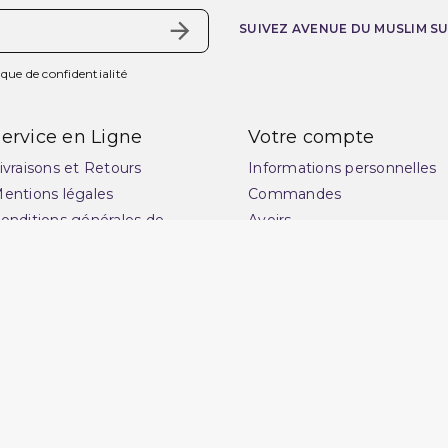
SUIVEZ AVENUE DU MUSLIM S
ique de confidentialité
ervice en Ligne
Votre compte
ivraisons et Retours
Informations personnelles
entions légales
Commandes
onditions générales de
Avoirs
ente
Adresses
uide des tailles : choisissez
Vos bons de réduction
a coupe idéale pour
Mes alertes
ublimer votre style
lan du site
ontactez-nous
uestions fréquentes : FAQ
uvrir une réclamation
otre magasin