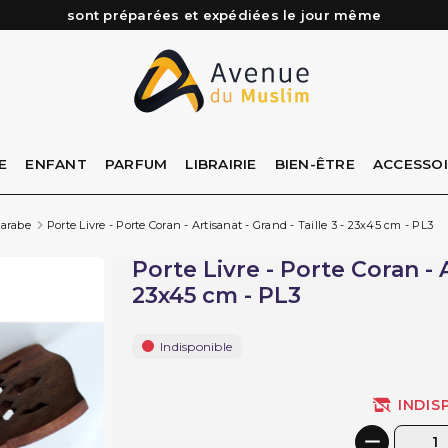
sont préparées et expédiées le jour même
Besoin d'aide ? Retrouvez notre FAQ
Livraison offerte à partir de 89€ d'achat*
Les Commandes passées avant 15h (lun au Vend)
E
ENFANT
PARFUM
LIBRAIRIE
BIEN-ÊTRE
ACCESSO
 arabe
Porte Livre - Porte Coran - Artisanat - Grand - Taille 3 - 23x45 cm - PL3
Porte Livre - Porte Coran - A
23x45 cm - PL3
Indisponible
INDIS