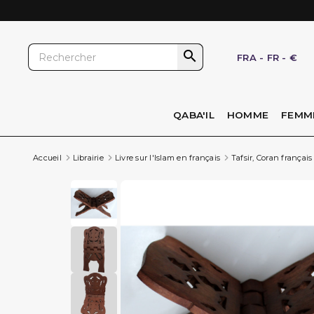

FRA
-
FR
-
€
QABA'IL
HOMME
FEMM
Accueil
Librairie
Livre sur l'Islam en français
Tafsir, Coran français