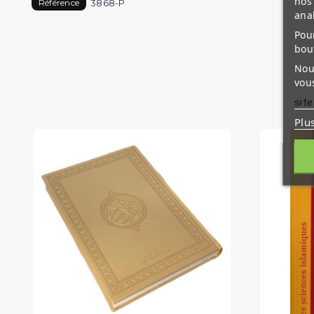
nos 
3868-P
Référence
ana
Pour
bou
Nous
vous
site
Plu