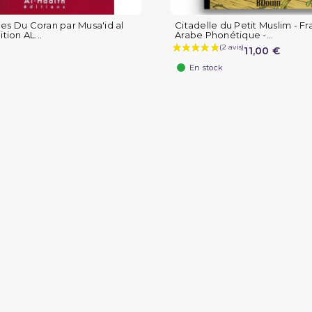
es Du Coran par Musa'id al
Citadelle du Petit Muslim - Fr
ition AL...
Arabe Phonétique -...
11,00 €
En stock