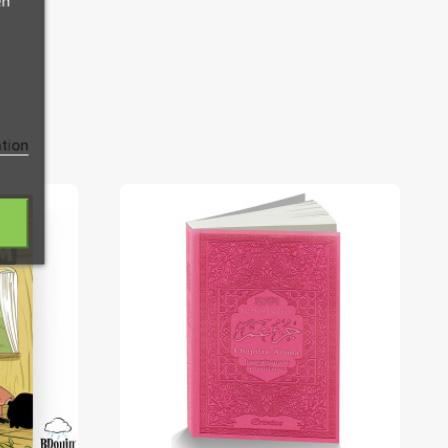
en
ation