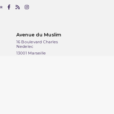
UR
Avenue du Muslim
16 Boulevard Charles
Nedelec
13001 Marseille
France
06 13 36 50 45
(2 avis)