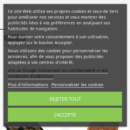
Ce site Web utilise ses propres cookies et ceux de tiers
pour améliorer nos services et vous montrer des
publicités liées à vos préférences en analysant vos
Détails du produit
Avis clients
habitudes de navigation.
Pour donner votre consentement à son utilisation,
19-C-1154
Référence
appuyez sur le bouton Accepter.
Références spécifiques
Nous utilisons des cookies pour personnaliser les
ean13
annonces, afin de vous proposer des publicités
00003014-6966
adaptées à vos centres d'intérêt.
site de Google concernant la confidentialité et les
conditions d'utilisation
Plus d'informations
Personnaliser les cookies
Produits similaires
REJETER TOUT
J'ACCEPTE