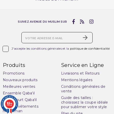
SUIVEZ AVENUE DU MUSLIM SUR

J'accepte les conditions générales et la
politique de confidentialité
Produits
Service en Ligne
Promotions
Livraisons et Retours
Nouveaux produits
Mentions légales
Meilleures ventes
Conditions générales de
vente
Ensemble Qaba'il
Guide des tailles :
Pantacourt Qaba'il
choisissez la coupe idéale
9.5
/10
3285 avis
Qaba'il : vêtements
pour sublimer votre style
musulman
Plan du site