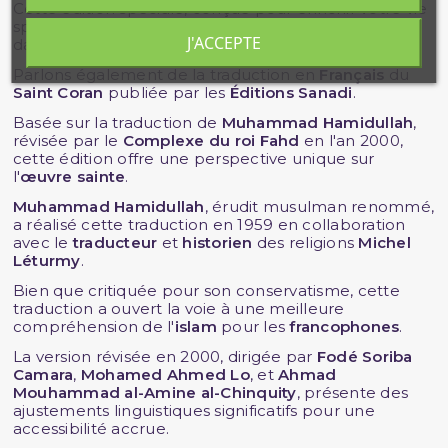
Cette édition spéciale, conçue pour enrichir votre vie
spirituelle et personnelle, vous rapprochera
J'ACCEPTE
davantage de la
parole divine
.
Parlons également de la traduction en
Français
du
Saint Coran
publiée par les
Éditions Sanadi
.
Basée sur la traduction de
Muhammad Hamidullah
,
révisée par le
Complexe du roi Fahd
en l'an 2000,
cette édition offre une perspective unique sur
l'
œuvre sainte
.
Muhammad Hamidullah
, érudit musulman renommé,
a réalisé cette traduction en 1959 en collaboration
avec le
traducteur
et
historien
des religions
Michel
Léturmy
.
Bien que critiquée pour son conservatisme, cette
traduction a ouvert la voie à une meilleure
compréhension de l'
islam
pour les
francophones
.
La version révisée en 2000, dirigée par
Fodé Soriba
Camara
,
Mohamed Ahmed Lo
, et
Ahmad
Mouhammad al-Amine al-Chinquity
, présente des
ajustements linguistiques significatifs pour une
accessibilité accrue.