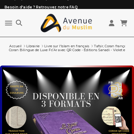
Besoin d'aide ? Retrouvez notre FAQ
Livraison offerte à partir de 89€ d'achat*
Les Commandes passées avant 15h (lun au Vend)
sont préparées et expédiées le jour même
Accueil
Librairie
Livre sur l'Islam en français
Tafsir, Coran français ar
Coran Bilingue de Luxe Fr/Ar avec QR Code - Éditions Sanadi - Violet en 3 Ta