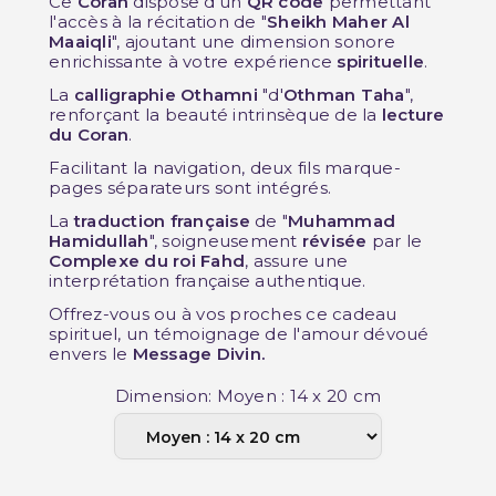
Ce
Coran
dispose d'un
QR code
permettant
l'accès à la récitation de "
Sheikh Maher Al
Maaiqli
", ajoutant une dimension sonore
enrichissante à votre expérience
spirituelle
.
La
calligraphie Othamni
"d'
Othman Taha
",
renforçant la beauté intrinsèque de la
lecture
du Coran
.
Facilitant la navigation, deux fils marque-
pages séparateurs sont intégrés.
La
traduction française
de "
Muhammad
Hamidullah
", soigneusement
révisée
par le
Complexe du roi Fahd
, assure une
interprétation française authentique.
Offrez-vous ou à vos proches ce cadeau
spirituel, un témoignage de l'amour dévoué
envers le
Message Divin.
Dimension: Moyen : 14 x 20 cm