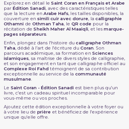
Explorez en détail le
Saint Coran en Français et Arabe
par
Édition Sanadi
, avec des caractéristiques telles
que la lecture en
Arabe Hafs
, les tailles disponibles, la
couverture en
simili cuir avec dorure
, la
calligraphie
Othamni
de
Othman Taha
, le
QR code
pour la
récitation de
Sheikh Maher Al Maaiqli
, et les
marque-
pages séparateurs
.
Enfin, plongez dans l'histoire du
calligraphe Othman
Taha
, dédié à l'art de l'écriture du
Coran
. Son
parcours académique, sa formation en
Sciences
islamiques
, sa maîtrise de divers styles de calligraphie,
et son engagement en tant que calligraphe officiel au
Complexe Roi Fahd
témoignent de sa contribution
exceptionnelle au service de la
communauté
musulmane
.
Le
Saint Coran - Édition Sanadi
est bien plus qu'un
livre, c'est un cadeau spirituel incomparable pour
vous-même ou vos proches.
Ajoutez cette édition exceptionnelle à votre foyer ou
à votre lieu de
prière
et bénéficiez de l'expérience
unique qu'elle offre.