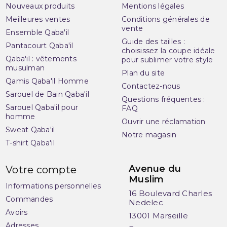
Nouveaux produits
Mentions légales
Meilleures ventes
Conditions générales de
vente
Ensemble Qaba'il
Guide des tailles :
Pantacourt Qaba'il
choisissez la coupe idéale
Qaba'il : vêtements
pour sublimer votre style
musulman
Plan du site
Qamis Qaba'il Homme
Contactez-nous
Sarouel de Bain Qaba'il
Questions fréquentes :
Sarouel Qaba'il pour
FAQ
homme
Ouvrir une réclamation
Sweat Qaba'il
Notre magasin
T-shirt Qaba'il
Avenue du
Votre compte
Muslim
Informations personnelles
16 Boulevard Charles
Commandes
Nedelec
Avoirs
13001 Marseille
Adresses