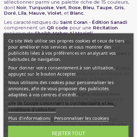
sélectionner parmi une palette riche de 15 couleurs,
dont
Noir
,
Turquoise
,
Vert
,
Rose
,
Bleu
,
Taupe
,
Gris
,
Doré
,
Lila
,
Mauve
,
Violet
, et
Blanc
.
Les caractéristiques du
Saint Coran - Édition Sanadi
comprennent un
QR code
pour une
Récitation
exclusive de
Sheikh Maher Al Maaiqli
.
Ce site Web utilise ses propres cookies et ceux de tiers
Cette fonctionnalité transforme votre
expérience
de
pour améliorer nos services et vous montrer des
lecture
en un
voyage spirituel
enrichissant, vous
publicités liées à vos préférences en analysant vos
permettant d'entendre la
belle récitation
du
Coran
à
tout moment.
habitudes de navigation.
Pour donner votre consentement à son utilisation,
La calligraphie
Othamni
, basée sur le style de l'artiste
"
Othman Taha
", apporte une dimension artistique et
appuyez sur le bouton Accepter.
visuelle à chaque page, rehaussant la beauté
Nous utilisons des cookies pour personnaliser les
intrinsèque du
Coran
.
annonces, afin de vous proposer des publicités
De plus, les deux fils
marque-pages séparateurs
adaptées à vos centres d'intérêt.
facilitent la navigation dans le texte, permettant à
site de Google concernant la confidentialité et les
deux personnes de partager ce
trésor spirituel
conditions d'utilisation
simultanément.
Plus d'informations
Personnaliser les cookies
Le
Saint Coran - Édition Sanadi
, bien plus qu'un
simple livre, est une source de
guidance spirituelle
,
de
paix
et de
réflexion
profonde.
REJETER TOUT