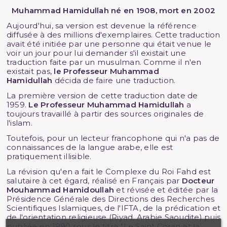
Muhammad Hamidullah né en 1908, mort en 2002
Aujourd'hui, sa version est devenue la référence
diffusée à des millions d'exemplaires. Cette traduction
avait été initiée par une personne qui était venue le
voir un jour pour lui demander s'il existait une
traduction faite par un musulman. Comme il n'en
existait pas,
le Professeur Muhammad
Hamidullah
décida de faire une traduction.
La première version de cette traduction date de
1959.
Le Professeur Muhammad Hamidullah
a
toujours travaillé à partir des sources originales de
l'islam.
Toutefois, pour un lecteur francophone qui n'a pas de
connaissances de la langue arabe, elle est
pratiquement illisible.
La révision qu'en a fait le Complexe du Roi Fahd est
salutaire à cet égard, réalisé en Français par
Docteur
Mouhammad Hamidoullah
et révisée et éditée par la
Présidence Générale des Directions des Recherches
Scientifiques Islamiques, de l'IFTA, de la prédication et
de l'orientation religieuse (Riyad, Arabie Saoudite) puis
publiée en 1990 sous le titre "Le Saint Coran et la