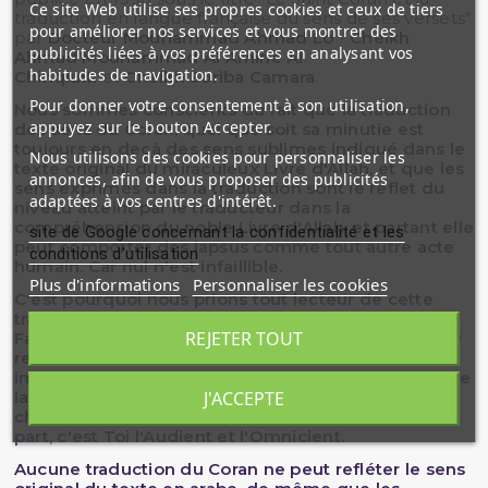
Ce site Web utilise ses propres cookies et ceux de tiers
traduction en langue française du sens de ses versets"
pour améliorer nos services et vous montrer des
par
Docteur Mouhammad Ahmad Lo
-
Cheikh
publicités liées à vos préférences en analysant vos
Ahmad Mouhammad Al Amine Al
habitudes de navigation.
Chinqiuiti
et
Cheikh Soriba Camara
.
Pour donner votre consentement à son utilisation,
Nous sommes conscients du fait que la traduction
appuyez sur le bouton Accepter.
des sens du Coran, quel que soit sa minutie est
toujours en deçà des sens sublimes indiqué dans le
Nous utilisons des cookies pour personnaliser les
texte original du miraculeux Livre d'Allah, et que les
annonces, afin de vous proposer des publicités
sens exprimés dans la traduction sont le reflet du
adaptées à vos centres d'intérêt.
niveau atteint par le traducteur dans la
compréhension du noble Livre d'Allah, et partant elle
site de Google concernant la confidentialité et les
peut comporter des lapsus comme tout autre acte
conditions d'utilisation
humain. Car nul n'est infaillible.
Plus d'informations
Personnaliser les cookies
C'est pourquoi nous prions tout lecteur de cette
traduction de faire parvenir au Complexe du Roi
REJETER TOUT
Fahd à Médine tout lapsus, omission ou ajout qu'il y
relèvera en vue de les utiliser dans les futures
impressions, s'il plait à Allah. C?est Allah qui Accorde
la Réussite, C?est Allah qui guide dans le droit
J'ACCEPTE
chemin, Ô notre Seigneur, accepte ceci de notre
part, c'est Toi l'Audient et l'Omnicient.
Aucune traduction du Coran ne peut refléter le sens