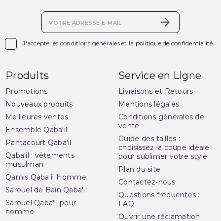

J'accepte les conditions générales et la
politique de confidentialité
Produits
Service en Ligne
Promotions
Livraisons et Retours
Nouveaux produits
Mentions légales
Meilleures ventes
Conditions générales de
vente
Ensemble Qaba'il
Guide des tailles :
Pantacourt Qaba'il
choisissez la coupe idéale
Qaba'il : vêtements
pour sublimer votre style
musulman
Plan du site
Qamis Qaba'il Homme
Contactez-nous
Sarouel de Bain Qaba'il
Questions fréquentes :
Sarouel Qaba'il pour
FAQ
homme
Ouvrir une réclamation