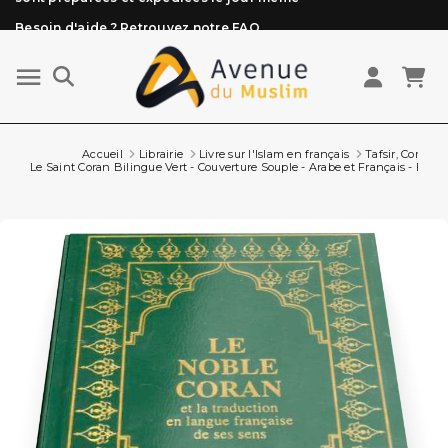
Besoin d'aide ? Retrouvez notre FAQ
Livraison offerte à partir de 89€ d'achat*
Les Commandes passées avant 15h (lun au Vend)
sont préparées et expédiées le jour même
Accueil
Librairie
Livre sur l'Islam en français
Tafsir, Coran f
Le Saint Coran Bilingue Vert - Couverture Souple - Arabe et Français - Form