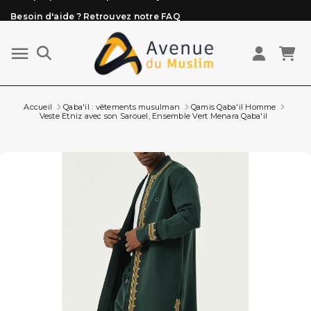
Besoin d'aide ? Retrouvez notre FAQ
Livraison offerte à partir de 89€ d'achat*
Les Commandes passées avant 15h (lun au Vend)
sont préparées et expédiées le jour même
Accueil
Qaba'il : vêtements musulman
Qamis Qaba'il Homme
Veste Etniz avec son Sarouel, Ensemble Vert Menara Qaba'il