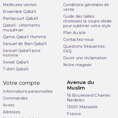
Meilleures ventes
Conditions générales de
vente
Ensemble Qaba'il
Guide des tailles :
Pantacourt Qaba'il
choisissez la coupe idéale
Qaba'il : vêtements
pour sublimer votre style
musulman
Plan du site
Qamis Qaba'il Homme
Contactez-nous
Sarouel de Bain Qaba'il
Questions fréquentes :
Sarouel Qaba'il pour
FAQ
homme
Ouvrir une réclamation
Sweat Qaba'il
Notre magasin
T-shirt Qaba'il
Avenue du
Votre compte
Muslim
Informations personnelles
16 Boulevard Charles
Commandes
Nedelec
Avoirs
13001 Marseille
Adresses
France