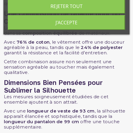
quotidien, cet ensemble allie élégance et praticité.
REJETER TOUT
Une Composition de Qualité pour un
Confort Durable
J'ACCEPTE
La qualité est au cœur de cet ensemble, reflétée
dans sa
composition équilibrée
de matériaux.
Avec
76% de coton
, le vêtement offre une douceur
agréable à la peau, tandis que le
24% de polyester
garantit la résistance et la facilité d'entretien.
Cette combinaison assure non seulement une
sensation agréable au toucher mais également
qualitative.
Dimensions Bien Pensées pour
Sublimer la Silhouette
Les mesures soigneusement étudiées de cet
ensemble ajoutent à son attrait.
Avec une
longueur de veste de 93 cm
, la silhouette
apparaît élancée et sophistiquée, tandis que la
longueur du pantalon de 99 cm
offre une touche
supplémentaire.