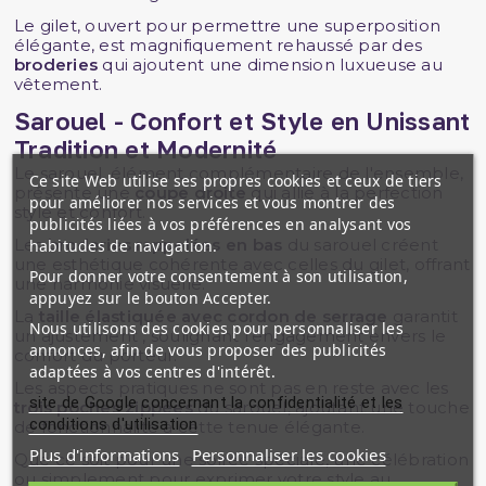
Le gilet, ouvert pour permettre une superposition
élégante, est magnifiquement rehaussé par des
broderies
qui ajoutent une dimension luxueuse au
vêtement.
Sarouel - Confort et Style en Unissant
Tradition et Modernité
Le sarouel, élément complémentaire de l'ensemble,
Ce site Web utilise ses propres cookies et ceux de tiers
présente une
coupe droite
qui allie à la perfection
pour améliorer nos services et vous montrer des
style et confort.
publicités liées à vos préférences en analysant vos
Les
broderies rappelées en bas
du sarouel créent
habitudes de navigation.
une esthétique cohérente avec celles du gilet, offrant
Pour donner votre consentement à son utilisation,
une harmonie visuelle.
appuyez sur le bouton Accepter.
La
taille élastiquée avec cordon de serrage
garantit
Nous utilisons des cookies pour personnaliser les
un ajustement , soulignant l'engagement envers le
annonces, afin de vous proposer des publicités
confort du porteur.
adaptées à vos centres d'intérêt.
Les aspects pratiques ne sont pas en reste avec les
site de Google concernant la confidentialité et les
trois poches zippées
du sarouel, ajoutant une touche
conditions d'utilisation
de fonctionnalité à cette tenue élégante.
Plus d'informations
Personnaliser les cookies
Que ce soit pour une soirée spéciale, une célébration
ou simplement pour exprimer votre style au