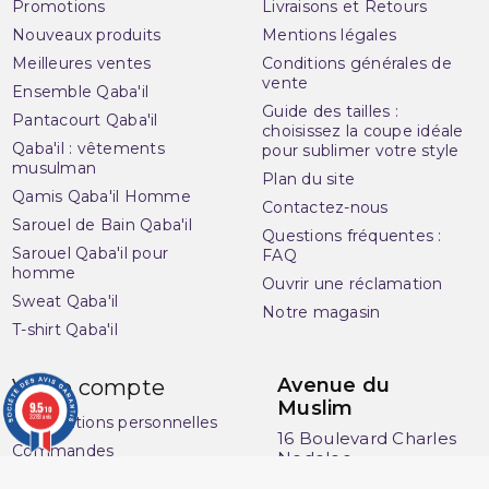
Promotions
Livraisons et Retours
Nouveaux produits
Mentions légales
Meilleures ventes
Conditions générales de
vente
Ensemble Qaba'il
Guide des tailles :
Pantacourt Qaba'il
choisissez la coupe idéale
Qaba'il : vêtements
pour sublimer votre style
musulman
Plan du site
Qamis Qaba'il Homme
Contactez-nous
Sarouel de Bain Qaba'il
Questions fréquentes :
Sarouel Qaba'il pour
FAQ
homme
Ouvrir une réclamation
Sweat Qaba'il
Notre magasin
T-shirt Qaba'il
Avenue du
Votre compte
Muslim
9.5
/10
3283 avis
Informations personnelles
16 Boulevard Charles
Commandes
Nedelec
Avoirs
13001 Marseille