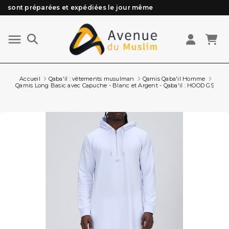
Besoin d'aide ? Retrouvez notre FAQ
Livraison offerte à partir de 89€ d'achat*
Les Commandes passées avant 15h (lun au Vend)
sont préparées et expédiées le jour même
Accueil
Qaba'il : vêtements musulman
Qamis Qaba'il Homme
Qamis Long Basic avec Capuche - Blanc et Argent - Qaba'il : HOOD GS