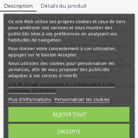
Description
Détails du produit
Le Qamis Long Beige de Luxe Gamme Premium de
Ce site Web utilise ses propres cookies et ceux de tiers
Qaba'il : Sultan est le choix parfait pour ceux qui
pour améliorer nos services et vous montrer des
recherchent un vêtement de qualité supérieure et
publicités liées à vos préférences en analysant vos
élégant.
habitudes de navigation.
Fabriqué à partir d'un tissu de qualité supérieure, ce
Pour donner votre consentement à son utilisation,
qamis est doux et confortable à porter.
appuyez sur le bouton Accepter.
Le col chemise avec biais doré intégré ajoute une
Nous utilisons des cookies pour personnaliser les
touche d'élégance et de sophistication, tandis que le
annonces, afin de vous proposer des publicités
col avec bouton pression et zip caché sous le col
adaptées à vos centres d'intérêt.
permet un ajustement facile et confortable.
site de Google concernant la confidentialité et les
Ce qamis long est parfait pour les occasions formelles
conditions d'utilisation
et informelles.
Plus d'informations
Personnaliser les cookies
Que ce soit pour un mariage, une cérémonie ou une
soirée, vous vous démarquerez avec ce qamis
luxueux et élégant.
REJETER TOUT
Caractéristiques :
Qamis Long Beige de Luxe Gamme Premium de
J'ACCEPTE
Qaba'il : Sultan