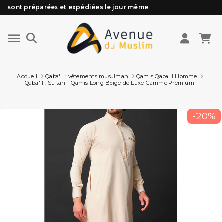
Besoin d'aide ? Retrouvez notre FAQ
Livraison offerte à partir de 89€ d'achat*
Les Commandes passées avant 15h (lun au Vend)
Accueil
Qaba'il : vêtements musulman
Qamis Qaba'il Homme
Qaba'il : Sultan - Qamis Long Beige de Luxe Gamme Premium
-20%