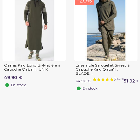
-20%
Qamis Kaki Long Bi-Matière à
Ensemble Sarouel et Sweat à
Capuche Qaba'il : UNIK
Capuche Kaki Qaba'il :
BLADE...
49,90 €
51,92 €
64,90 €
En stock
En stock