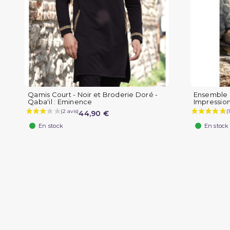
Qamis Court - Noir et Broderie Doré -
Ensemble 
Qaba'il : Eminence
Impression
44,90 €
En stock
En stock