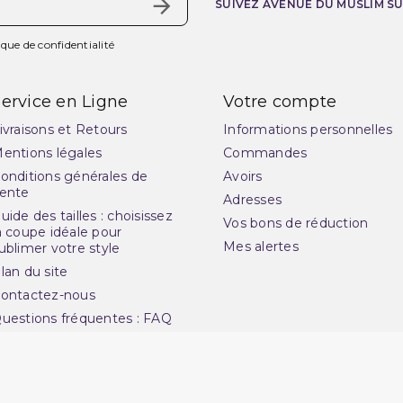
SUIVEZ AVENUE DU MUSLIM S
ique de confidentialité
ervice en Ligne
Votre compte
ivraisons et Retours
Informations personnelles
entions légales
Commandes
onditions générales de
Avoirs
ente
Adresses
uide des tailles : choisissez
Vos bons de réduction
a coupe idéale pour
Mes alertes
ublimer votre style
lan du site
ontactez-nous
uestions fréquentes : FAQ
uvrir une réclamation
otre magasin