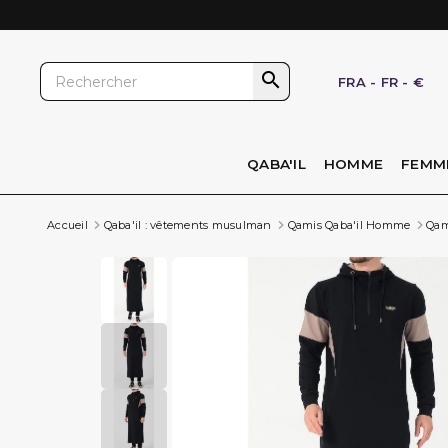

FRA
-
FR
-
€
QABA'IL
HOMME
FEMM
Accueil
Qaba'il : vêtements musulman
Qamis Qaba'il Homme
Qam