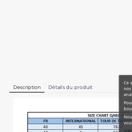
Ce s
Description
Détails du produit
nos 
ana
Pour
bou
Nous
vous
site