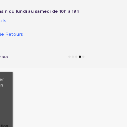
sin du lundi au samedi de 10h à 19h.
ils
de Retours
eaux
er
en
ation