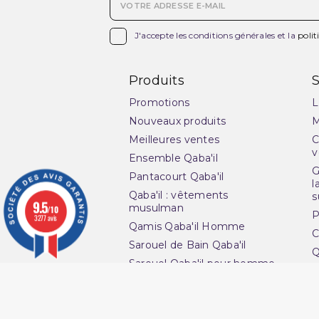

J'accepte les conditions générales et la
polit
Produits
S
Promotions
L
Nouveaux produits
M
Meilleures ventes
C
v
Ensemble Qaba'il
G
Pantacourt Qaba'il
l
Qaba'il : vêtements
s
9.5
musulman
/10
P
3277 avis
Qamis Qaba'il Homme
C
Sarouel de Bain Qaba'il
Q
Sarouel Qaba'il pour homme
O
Sweat Qaba'il
N
T-shirt Qaba'il