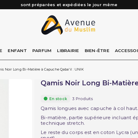
Besoin d'aide ? Retrouvez notre FAQ
Livraison offerte à partir de 89€ d'achat*
Les Commandes passées avant 15h (lun au Vend)
E
ENFANT
PARFUM
LIBRAIRIE
BIEN-ÊTRE
ACCESSO
is Noir Long Bi-Matière à Capuche Qaba'il : UNIK
Qamis Noir Long Bi-Matière
3 Produits
En stock
Qamis longues avec capuche à col hau
Bi-matière, partie supérieure incluant é
technique stretch.
Le reste du corps est en coton Lycra (u
sport)