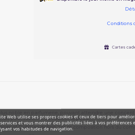
Déta
Conditions 
Cartes cad
a plus noble en parfumerie, pouvant atteindre une concen
ite Web utilise ses propres cookies et ceux de tiers pour amélior
 fait pour sublimer et habiller la peau.
services et vous montrer des publicités liées à vos préférences 
wer of Dubai se définie par sa composition hors du co
lysant vos habitudes de navigation.