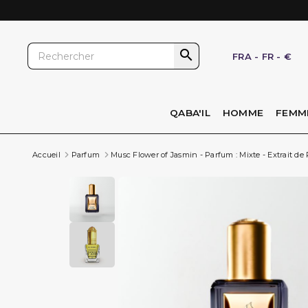

FRA
-
FR
-
€
QABA'IL
HOMME
FEMM
Accueil
Parfum
Musc Flower of Jasmin - Parfum : Mixte - Extrait de 