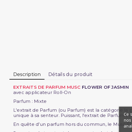
Description
Détails du produit
EXTRAITS DE PARFUM MUSC
FLOWER OF JASMIN
avec applicateur Roll-On
Parfum : Mixte
L'extrait de Parfum (ou Parfum) est la catégorie l
Ce s
unique à sa senteur. Puissant, l'extrait de Parfum est
nos 
En quête d’un parfum hors du commun, le Musc Flo
ana