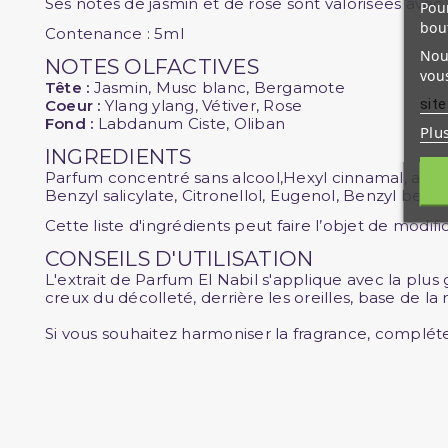
Ses notes de jasmin et de rose sont valorisées avec 
Pour
bou
Contenance : 5ml
Nous
NOTES OLFACTIVES
vous
Tête :
Jasmin, Musc blanc, Bergamote
site
Coeur :
Ylang ylang, Vétiver, Rose
Fond :
Labdanum Ciste, Oliban
Plu
INGREDIENTS
Parfum concentré sans alcool,Hexyl cinnamal, alp
Benzyl salicylate, Citronellol, Eugenol, Benzyl benz
Cette liste d'ingrédients peut faire l’objet de modif
CONSEILS D'UTILISATION
L'extrait de Parfum El Nabil s'applique avec la plus
creux du décolleté, derrière les oreilles, base de la
Si vous souhaitez harmoniser la fragrance, complét