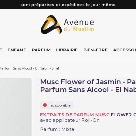
Besoin d'aide ? Retrouvez notre FAQ
Livraison offerte à partir de 89€ d'achat*
Les Commandes passées avant 15h (lun au Vend)
E
ENFANT
PARFUM
LIBRAIRIE
BIEN-ÊTRE
ACCESSO
Parfum Sans Alcool - El Nabil - 5 ml
Musc Flower of Jasmin - Par
Parfum Sans Alcool - El Nabi
Indisponible
EXTRAITS DE PARFUM MUSC
FLOWER O
avec applicateur Roll-On
Parfum : Mixte