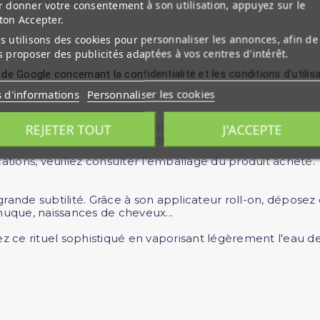
le musc vanillé
 donner votre consentement à son utilisation, appuyez sur le
ton Accepter.
 utilisons des cookies pour personnaliser les annonces, afin de
 proposer des publicités adaptées à vos centres d'intérêt.
 de Google concernant la confidentialité et les conditions d'utilis
s d'informations
Personnaliser les cookies
ha-Amylcinnamaldehyde, Linalool,
REJETER TOUT
J'ACCEPTE
oate, Geraniol, Isoeugenol, Benzyl alcohol, Farnesol.
ications, veuillez consulter l’emballage du produit acheté.
 grande subtilité. Grâce à son applicateur roll-on, déposez
 nuque, naissances de cheveux...
ez ce rituel sophistiqué en vaporisant légèrement l'eau d