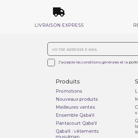
LIVRAISON EXPRESS
R

J'accepte les conditions générales et la
polit
Produits
S
Promotions
L
Nouveaux produits
M
Meilleures ventes
C
v
Ensemble Qaba'il
G
Pantacourt Qaba'il
l
Qaba'il : vêtements
s
musulman