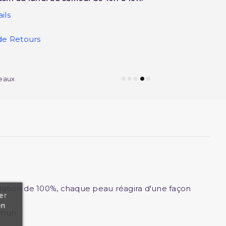
ils
de Retours
eaux
tration de 100%, chaque peau réagira d'une façon
er
en
mmun.