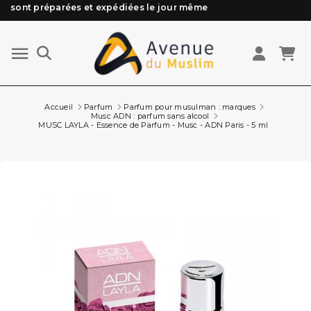
Besoin d'aide ? Retrouvez notre FAQ
Livraison offerte à partir de 89€ d'achat*
Les Commandes passées avant 15h (lun au Vend)
sont préparées et expédiées le jour même
Accueil
Parfum
Parfum pour musulman : marques
Musc ADN : parfum sans alcool
MUSC LAYLA - Essence de Parfum - Musc - ADN Paris - 5 ml