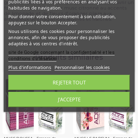
publicités liées à vos préférences en analysant vos
gourmandes. Enfin Musc
LAYLA
nous fait découvrir un
fond musqué délicat. Ce musc citronné au accents
habitudes de navigation.
de limonade et de fleurs d'oranger plaira aux
Pour donner votre consentement à son utilisation,
amoureux des fragrances légères et fraîches.
appuyez sur le bouton Accepter.
Nous utilisons des cookies pour personnaliser les
annonces, afin de vous proposer des publicités
adaptées à vos centres d'intérêt.
site de Google concernant la confidentialité et les
Produits similaires
conditions d'utilisation
Plus d'informations
Personnaliser les cookies
REJETER TOUT
J'ACCEPTE