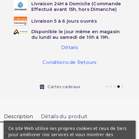
Livraison 24H à Domicile (Commande
Effectué avant 15h, hors Dimanche)
Livraison 5 à 6 jours ouvrés
Disponible le jour même en magasin
du lundi au samedi de 10h à 19h.
Détails
Conditions de Retours
Cartes cadeaux
Description
Détails du produit
Ce site Web utilise ses propres cookies et ceux de tiers
Musc
LAYLA
s'ouvrent sur des notes délicates
pour améliorer nos services et vous montrer des
d'agrumes de citron et de fleurs d'oranger