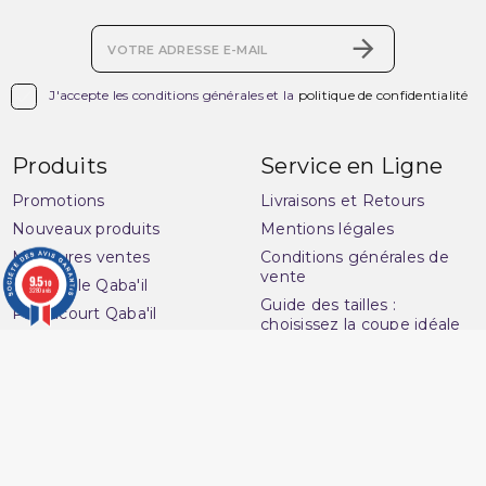

J'accepte les conditions générales et la
politique de confidentialité
Produits
Service en Ligne
(1 avis)
Promotions
Livraisons et Retours
Nouveaux produits
Mentions légales
Meilleures ventes
Conditions générales de
vente
9.5
Ensemble Qaba'il
/10
3280 avis
Guide des tailles :
Pantacourt Qaba'il
choisissez la coupe idéale
Qaba'il : vêtements
pour sublimer votre style
musulman
Plan du site
Qamis Qaba'il Homme
Contactez-nous
Sarouel de Bain Qaba'il
Questions fréquentes :
Sarouel Qaba'il pour
FAQ
homme
Ouvrir une réclamation