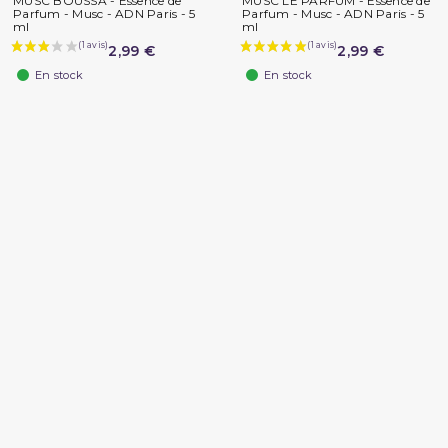
MUSC BOUSSA - Essence de
MUSC LE PARFUM - Essence de
Parfum - Musc - ADN Paris - 5
Parfum - Musc - ADN Paris - 5
ml
ml
2,99 €
2,99 €
En stock
En stock