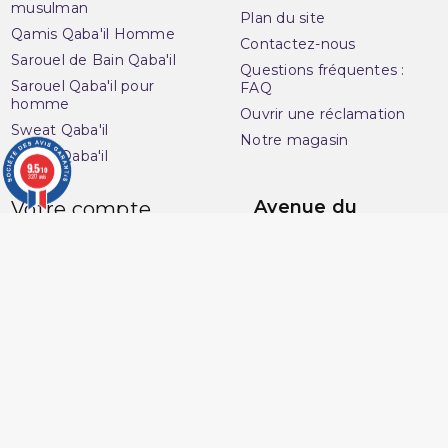
musulman
Plan du site
Qamis Qaba'il Homme
Contactez-nous
Sarouel de Bain Qaba'il
Questions fréquentes :
Sarouel Qaba'il pour
FAQ
homme
Ouvrir une réclamation
Sweat Qaba'il
Notre magasin
T-shirt Qaba'il
9.5
/10
3277 avis
Avenue du
Votre compte
Muslim
Informations personnelles
16 Boulevard Charles
Commandes
Nedelec
Avoirs
13001 Marseille
Adresses
France
Vos bons de réduction
06 13 36 50 45
Mes alertes
Marchand approuvé par la Société des Avis Garantis,
cliquez ici
pour vérifier
.