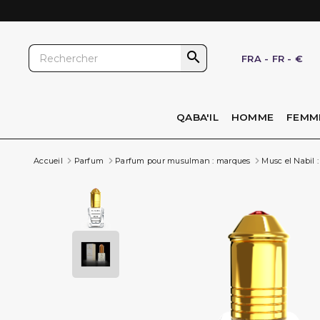

FRA
-
FR
-
€
QABA'IL
HOMME
FEMM
Accueil
Parfum
Parfum pour musulman : marques
Musc el Nabil 