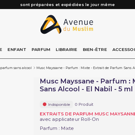
sont préparées et expédiées le jour même
Besoin d'aide ? Retrouvez notre FAQ
Livraison offerte à partir de 89€ d'achat*
Les Commandes passées avant 15h (lun au Vend)
E
ENFANT
PARFUM
LIBRAIRIE
BIEN-ÊTRE
ACCESSO
: parfum sans alcool
Musc Mayssane - Parfum : Mixte - Extrait de Parfum Sans Alc
Musc Mayssane - Parfum : M
Sans Alcool - El Nabil - 5 ml
0 Produit
Indisponible
EXTRAITS DE PARFUM MUSC MAYSANN
avec applicateur Roll-On
Parfum : Mixte