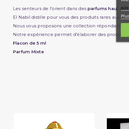
site
Les senteurs de l'orient dans des
parfums haut de
Plu
El Nabil distille pour vous des produits rares aux 
Nous vous proposons une collection répondant à de
Notre expérience permet d'élaborer des produits c
Flacon de 5 ml
Parfum Mixte