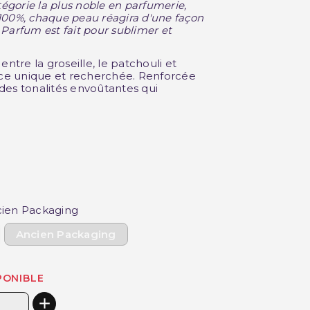
tégorie la plus noble en parfumerie,
100%, chaque peau réagira d'une façon
e Parfum est fait pour sublimer et
ntre la groseille, le patchouli et
ance unique et recherchée. Renforcée
des tonalités envoûtantes qui
cien Packaging
Ancien Packaging
PONIBLE