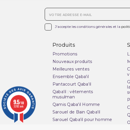

J'accepte les conditions générales et la
polit
Produits
S
Promotions
L
Nouveaux produits
M
Meilleures ventes
C
v
Ensemble Qaba'il
G
Pantacourt Qaba'il
l
Qaba'il : vêtements
s
musulman
P
9.5
/10
Qamis Qaba'il Homme
3282 avis
C
Sarouel de Bain Qaba'il
Q
Sarouel Qaba'il pour homme
O
Sweat Qaba'il