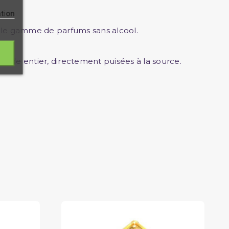
ation
velle gamme de parfums sans alcool.
nde entier, directement puisées à la source.