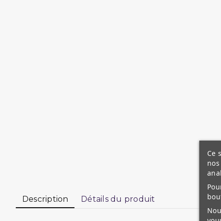
Ce s
nos 
ana
Pour
bou
Description
Détails du produit
Nous
vous