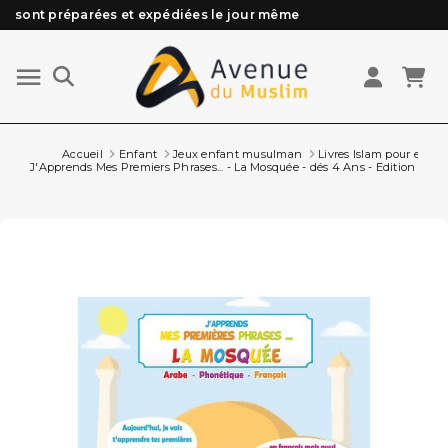
sont préparées et expédiées le jour même
Besoin d'aide ? Retrouvez notre FAQ
Livraison offerte à partir de 89€ d'achat*
Les Commandes passées avant 15h (lun au Vend)
Accueil
Enfant
Jeux enfant musulman
Livres Islam pour enfan
J'Apprends Mes Premiers Phrases... - La Mosquée - dés 4 Ans - Edition Atha