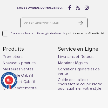
SUIVEZ AVENUE DU MUSLIM SUR

J'accepte les conditions générales et la
politique de confidentialité
Produits
Service en Ligne
Promotions
Livraisons et Retours
Nouveaux produits
Mentions légales
Meilleures ventes
Conditions générales de
vente
Ensemble Qaba'il
9.5
Guide des tailles :
/10
Pantacourt Qaba'il
3283 avis
choisissez la coupe idéale
Qaba'il : vêtements
pour sublimer votre style
musulman
Plan du site
Qamis Qaba'il Homme
Contactez-nous
Sarouel de Bain Qaba'il
Questions fréquentes :