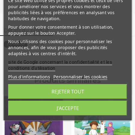
Ce site Web utilise ses propres cookies et ceux de tiers
Cartes cadeaux
pour améliorer nos services et vous montrer des
publicités liées à vos préférences en analysant vos
habitudes de navigation.
Pour donner votre consentement à son utilisation,
Détails du produit
appuyez sur le bouton Accepter.
Nous utilisons des cookies pour personnaliser les
6348-A
Référence
annonces, afin de vous proposer des publicités
adaptées à vos centres d'intérêt.
site de Google concernant la confidentialité et les
conditions d'utilisation
Plus d'informations
Personnaliser les cookies
Produits similaires
REJETER TOUT
J'ACCEPTE