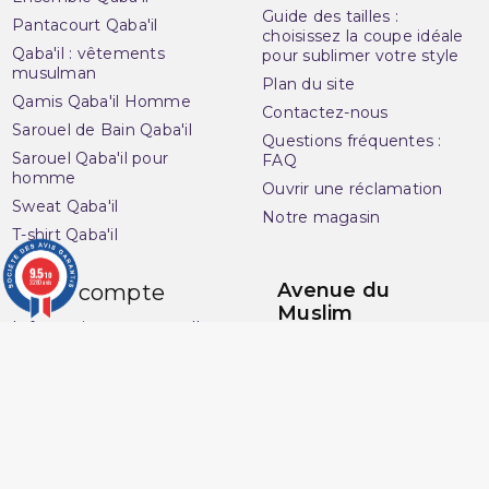
Guide des tailles :
Pantacourt Qaba'il
choisissez la coupe idéale
Qaba'il : vêtements
pour sublimer votre style
musulman
Plan du site
Qamis Qaba'il Homme
Contactez-nous
Sarouel de Bain Qaba'il
Questions fréquentes :
Sarouel Qaba'il pour
FAQ
homme
Ouvrir une réclamation
Sweat Qaba'il
Notre magasin
T-shirt Qaba'il
9.5
/10
3280 avis
Avenue du
Votre compte
Muslim
Informations personnelles
16 Boulevard Charles
Commandes
Nedelec
Avoirs
13001 Marseille
Adresses
France
Vos bons de réduction
06 13 36 50 45
Mes alertes