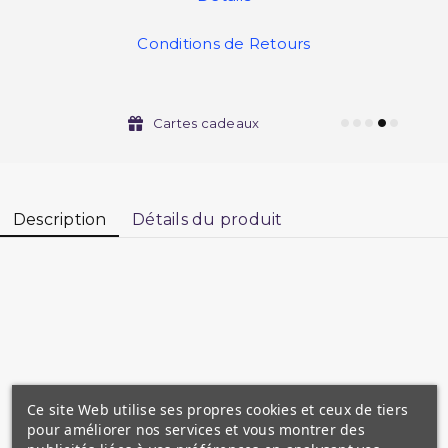
Conditions de Retours
Cartes cadeaux
Description
Détails du produit
Titre en arabe: أصول عظيمة من قواعد الإسلام (Ossoul
'Adima min Qawa'id Al Islam)
Ce site Web utilise ses propres cookies et ceux de tiers
pour améliorer nos services et vous montrer des