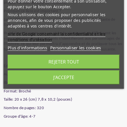
Pour donner votre consentement à son utilisation,
propre vie tout au long de l'histoire.
appuyez sur le bouton Accepter.
Pourquoi ce livre est important ?
Nous utilisons des cookies pour personnaliser les
Les hadiths constituent une partie très grande et importante de
annonces, afin de vous proposer des publicités
l'islam.
adaptées à vos centres d'intérêt.
Ils éclairent la route vers un style de vie correct et définissent les
site de Google concernant la confidentialité et les
valeurs islamiques. Les enfants s'identifieront aux personnages de
conditions d'utilisation
l'histoire, ce qui leur permettra d'apprendre et de pratiquer tous les
Plus d'informations
Personnaliser les cookies
hadiths dans leur propre vie de manière plus facile et amusante.
REJETER TOUT
Éditeur: Timas Kids
Auteur: Nur Kutlu
J'ACCEPTE
Illustrateur: Ayse Kitil
Format: Broché
Taille: 20 x 26 (cm) 7,8 x 10,2 (pouces)
Nombre de pages: 320
Groupe d'âge: 4-7