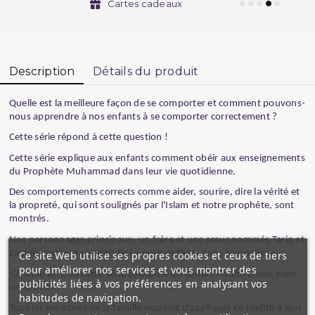
Cartes cadeaux
Description
Détails du produit
Quelle est la meilleure façon de se comporter et comment pouvons-
nous apprendre à nos enfants à se comporter correctement ?
Cette série répond à cette question !
Cette série explique aux enfants comment obéir aux enseignements
du Prophète Muhammad dans leur vie quotidienne.
Des comportements corrects comme aider, sourire, dire la vérité et
la propreté, qui sont soulignés par l'Islam et notre prophète, sont
montrés.
Nos personnages principaux, un frère et une sœur nommés Tariq et
Zainab, ont une «Hadith Box» pour enfants dans leur maison.
Ce site Web utilise ses propres cookies et ceux de tiers
pour améliorer nos services et vous montrer des
Chaque livre de cette série concerne un certain Hadith choisi dans
publicités liées à vos préférences en analysant vos
cette boîte.
habitudes de navigation.
Tous les membres de la famille essaient d'appliquer ce Hadith à leur