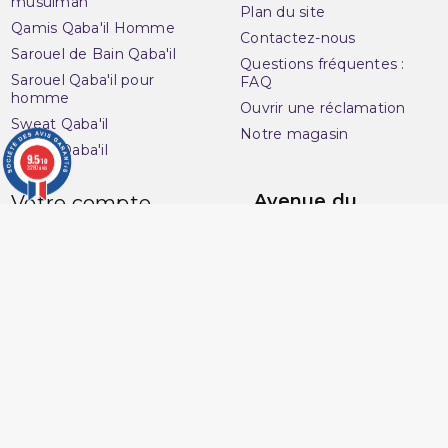
musulman
Plan du site
Qamis Qaba'il Homme
Contactez-nous
Sarouel de Bain Qaba'il
Questions fréquentes :
Sarouel Qaba'il pour
FAQ
homme
Ouvrir une réclamation
Sweat Qaba'il
Notre magasin
T-shirt Qaba'il
9.5
/10
3280 avis
Avenue du
Votre compte
Muslim
Informations personnelles
16 Boulevard Charles
Commandes
Nedelec
Avoirs
13001 Marseille
Adresses
France
Vos bons de réduction
06 13 36 50 45
Mes alertes
Marchand approuvé par la Société des Avis Garantis,
cliquez ici
pour vérifier
.