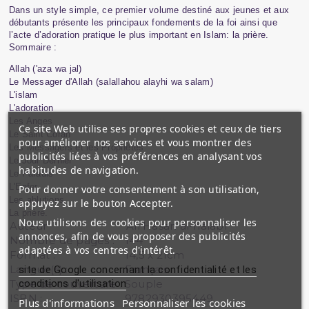
Dans un style simple, ce premier volume destiné aux jeunes et aux
débutants présente les principaux fondements de la foi ainsi que
l’acte d’adoration pratique le plus important en Islam: la prière.
Sommaire :
Allah ('aza wa jal)
Le Messager d'Allah (salallahou alayhi wa salam)
L'islam
L'adoration
Les Anges
Ce site Web utilise ses propres cookies et ceux de tiers
Le Saint Coran
pour améliorer nos services et vous montrer des
Les Messagers et les Prophètes
publicités liées à vos préférences en analysant vos
Le Jour Dernier
habitudes de navigation.
Le Paradis
L'Enfer
Pour donner votre consentement à son utilisation,
Les ablutions
appuyez sur le bouton Accepter.
La prière.
Nous utilisons des cookies pour personnaliser les
Auteur
'Alî Hasan al-halabî
annonces, afin de vous proposer des publicités
Nombre de pages :
144
adaptées à vos centres d'intérêt.
Format :
14,5 x 21cm
Langue(s) :
Français
site de Google concernant la confidentialité et les
conditions d'utilisation
Type de couverture :
Souple
ISBN :
9782930395449
Plus d'informations
Personnaliser les cookies