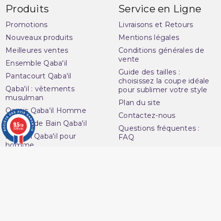
Produits
Service en Ligne
Promotions
Livraisons et Retours
Nouveaux produits
Mentions légales
Meilleures ventes
Conditions générales de
vente
Ensemble Qaba'il
Guide des tailles :
Pantacourt Qaba'il
choisissez la coupe idéale
Qaba'il : vêtements
pour sublimer votre style
musulman
Plan du site
Qamis Qaba'il Homme
Contactez-nous
Sarouel de Bain Qaba'il
9.5
/10
Questions fréquentes :
3280 avis
Sarouel Qaba'il pour
FAQ
homme
Ouvrir une réclamation
Sweat Qaba'il
Notre magasin
T-shirt Qaba'il
Avenue du
Votre compte
Muslim
Informations personnelles
16 Boulevard Charles