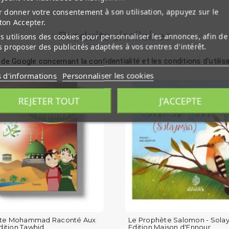
 donner votre consentement à son utilisation, appuyez sur le
ton Accepter.
Produits similaires
 utilisons des cookies pour personnaliser les annonces, afin de
 proposer des publicités adaptées à vos centres d'intérêt.
 de Google concernant la confidentialité et les conditions d'utilis
s d'informations
Personnaliser les cookies
REJETER TOUT
J'ACCEPTE
ète Mohammad Raconté Aux
Le Prophète Salomon - Sola
Edition Tawhid
Edition Maison d'Ennour