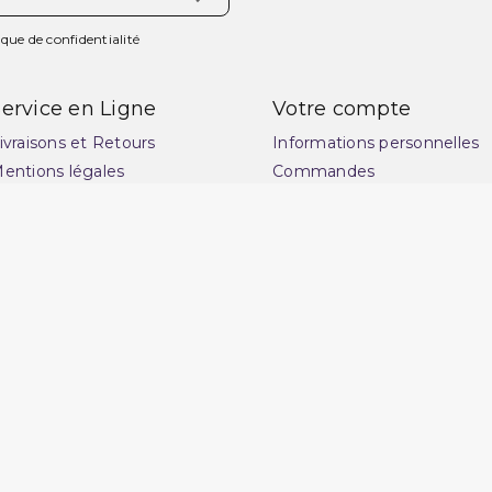
ique de confidentialité
ervice en Ligne
Votre compte
ivraisons et Retours
Informations personnelles
entions légales
Commandes
onditions générales de
Avoirs
ente
Adresses
uide des tailles : choisissez
Vos bons de réduction
a coupe idéale pour
Mes alertes
ublimer votre style
(1 avis)
lan du site
ontactez-nous
uestions fréquentes : FAQ
uvrir une réclamation
otre magasin
rchand approuvé par la Société des Avis Garantis,
cliquez ici pour v