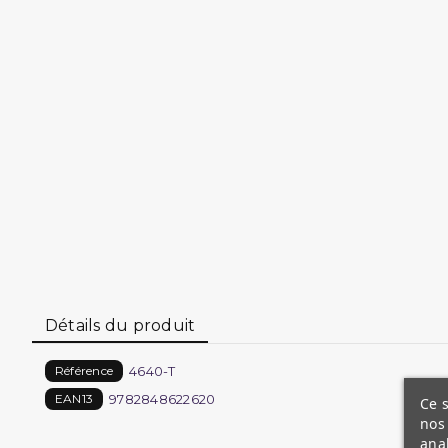
Détails du produit
4640-T
Référence
9782848622620
EAN13
Ce s
nos 
ana