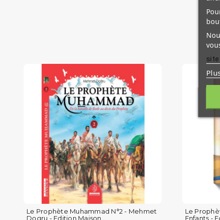
Pour
bou
Nous
vous
site
Plu
Le Prophète Muhammad N°2 - Mehmet
Le Proph
Dogru - Edition Maison...
Enfants - 