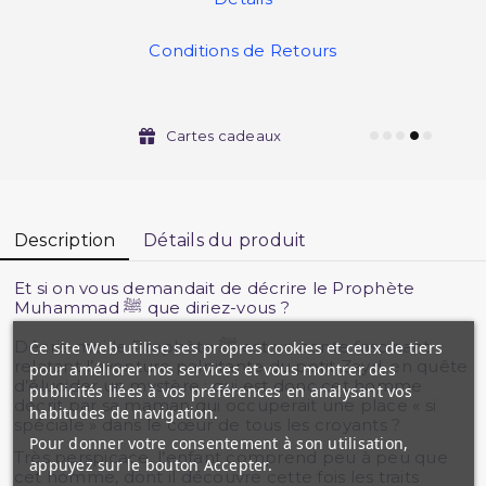
Conditions de Retours
Cartes cadeaux
Description
Détails du produit
Et si on vous demandait de décrire le Prophète
Muhammad ﷺ que diriez-vous ?
Décris-moi le Prophète ﷺ est un conte fascinant
Ce site Web utilise ses propres cookies et ceux de tiers
relatant l’aventure palpitante du petit Zayd, en quête
pour améliorer nos services et vous montrer des
d’élucider un mystère : qui est donc cet homme
publicités liées à vos préférences en analysant vos
décrit par sa maman qui occuperait une place « si
habitudes de navigation.
spéciale » dans le cœur de tous les croyants ?
Pour donner votre consentement à son utilisation,
Très perspicace, l’enfant comprend peu à peu que
appuyez sur le bouton Accepter.
cet homme, dont il découvre cette fois les traits