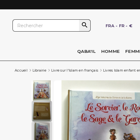

FRA
-
FR
-
€
QABA'IL
HOMME
FEMM
Accueil
Librairie
Livre sur l'Islam en français
Livres Islam enfant e