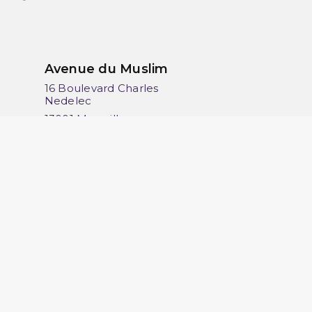
Avenue du Muslim
16 Boulevard Charles
Nedelec
13001 Marseille
France
06 13 36 50 45
érifier
.