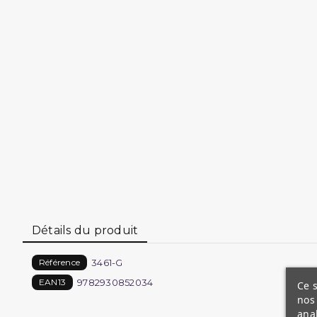
Détails du produit
3461-G
Référence
9782930852034
EAN13
Ce s
nos 
ana