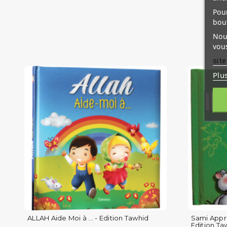
Pour
bou
Nous
vous
site
Plu
ALLAH Aide Moi à ... - Edition Tawhid
Sami Appren
Edition Ta