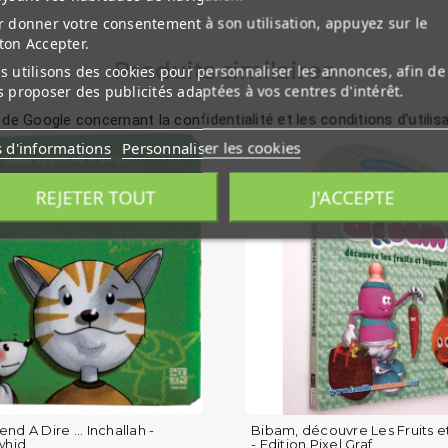
 donner votre consentement à son utilisation, appuyez sur le
ton Accepter.
Produits similaires
 utilisons des cookies pour personnaliser les annonces, afin de
 proposer des publicités adaptées à vos centres d'intérêt.
 de Google concernant la confidentialité et les conditions d'utilis
s d'informations
Personnaliser les cookies
REJETER TOUT
J'ACCEPTE
d A Dire ... Inchallah -
Bibam, découvre Les Fruits 
whid
- Edition Pixel Graf