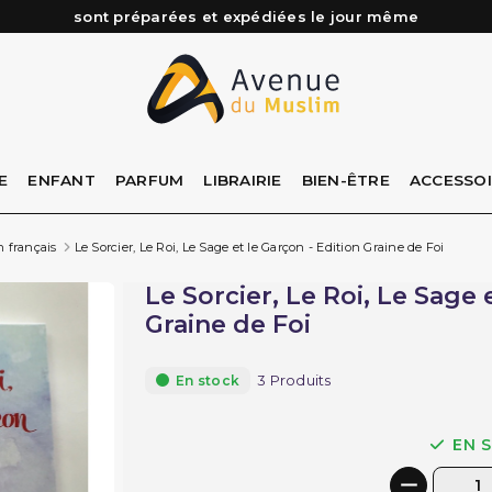
Besoin d'aide ? Retrouvez notre FAQ
Livraison offerte à partir de 89€ d'achat*
Les Commandes passées avant 15h (lun au Vend)
E
ENFANT
PARFUM
LIBRAIRIE
BIEN-ÊTRE
ACCESSO
n français
Le Sorcier, Le Roi, Le Sage et le Garçon - Edition Graine de Foi
Le Sorcier, Le Roi, Le Sage 
Graine de Foi
3 Produits
En stock
EN 