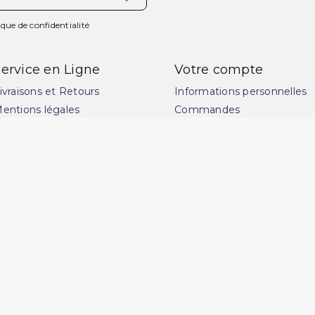
ique de confidentialité
ervice en Ligne
Votre compte
ivraisons et Retours
Informations personnelles
entions légales
Commandes
onditions générales de
Avoirs
ente
Adresses
uide des tailles : choisissez
Vos bons de réduction
a coupe idéale pour
Mes alertes
ublimer votre style
lan du site
ontactez-nous
uestions fréquentes : FAQ
uvrir une réclamation
otre magasin
rchand approuvé par la Société des Avis Garantis,
cliquez ici pour v