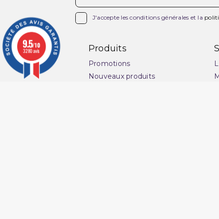

J'accepte les conditions générales et la
polit
9.5
/10
Produits
S
3280 avis
Promotions
L
Nouveaux produits
M
Meilleures ventes
C
v
Ensemble Qaba'il
G
Pantacourt Qaba'il
l
Qaba'il : vêtements
s
musulman
P
Qamis Qaba'il Homme
C
Sarouel de Bain Qaba'il
Q
Sarouel Qaba'il pour homme
O
Sweat Qaba'il
N
T-shirt Qaba'il
Ma