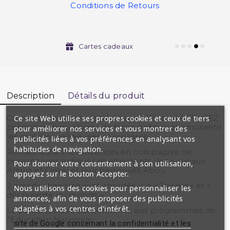
Conditions de Retours
Cartes cadeaux
Description
Détails du produit
Ce cahier de vacances dédiés aux élèves de CE1-CE2
Ce site Web utilise ses propres cookies et ceux de tiers
permet de faire réviser de façon ludique et amusante
pour améliorer nos services et vous montrer des
les matières religieuses et scolaires.
publicités liées à vos préférences en analysant vos
habitudes de navigation.
Révisez durant les vacances en compagnie de
personnages ludiques et attachants : les jumeaux
Pour donner votre consentement à son utilisation,
Amina et Omar et leur perroquet Abou.
appuyez sur le bouton Accepter.
2 grands chapitres sont abordés : Le « Tawhid » et «
Nous utilisons des cookies pour personnaliser les
découverte du monde »
annonces, afin de vous proposer des publicités
adaptées à vos centres d'intérêt.
La partie scolaire est conforme aux programmes de
l'Education Nationale.
site de Google concernant la confidentialité et les