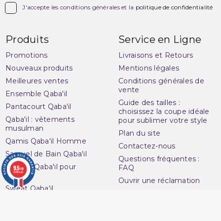

J'accepte les conditions générales et la
politique de confidentialité
Produits
Service en Ligne
Promotions
Livraisons et Retours
Nouveaux produits
Mentions légales
Meilleures ventes
Conditions générales de
vente
Ensemble Qaba'il
Guide des tailles :
Pantacourt Qaba'il
choisissez la coupe idéale
Qaba'il : vêtements
pour sublimer votre style
musulman
Plan du site
Qamis Qaba'il Homme
Contactez-nous
Sarouel de Bain Qaba'il
Questions fréquentes :
Sarouel Qaba'il pour
9.5
FAQ
/10
3280 avis
homme
Ouvrir une réclamation
Sweat Qaba'il
Notre magasin
T-shirt Qaba'il